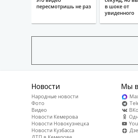
пересмотришь не раз
в шоке от
увиденного
Новости
Мы в
Народные новости
Ma
Фото
Tel
Видео
ВКо
Новости Кемерова
Одн
Новости Новокузнецка
You
Новости Кузбасса
Дз
ДТП в Кемерове