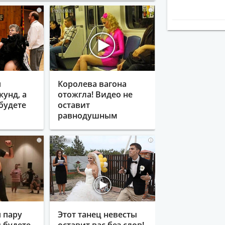
i
i
я
Королева вагона
кунд, а
отожгла! Видео не
будете
оставит
равнодушным
i
i
 пару
Этот танец невесты
ы будете
оставит вас без слов!