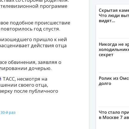
в телевизионной программе
Скрытая кам
Что люди выт
видят...
рвое подобное происшествие
и повторилось год спустя.
роизошедшего пришло к ней
Никогда не х
 расценивает действия отца
холодильнике
секрет
все обвинения, заявляя о
улировании дочерью.
Ролик из Омс
й
ТАСС, несмотря на
долго
ошении своего отца,
верку после публичного
Что стало пр
30-й раз
в Москве 7 ав