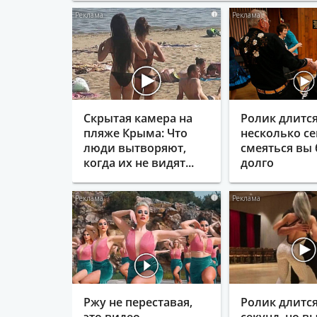
i
Скрытая камера на
Ролик длитс
пляже Крыма: Что
несколько се
люди вытворяют,
смеяться вы 
когда их не видят...
долго
i
Ржу не переставая,
Ролик длится
это видео
секунд, но в