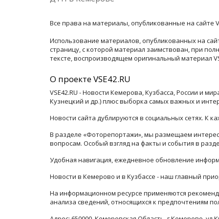
Все права на материалы, опубликованные на сайте V
Использование материалов, опубликованных на сайт
страницу, с которой материал заимствован, при по
тексте, воспроизводящем оригинальный материал VSE
О проекте VSE42.RU
VSE42.RU - Новости Кемерова, Кузбасса, России и ми
Кузнецкий и др.) плюс выборка самых важных и инте
Новости сайта дублируются в социальных сетях. К 
В разделе «Фоторепортажи», мы размещаем интересн
вопросам. Особый взгляд на факты и события в раз
Удобная навигация, ежедневное обновление информ
Новости в Кемерово и в Кузбассе - наш главный прио
На информационном ресурсе применяются рекоменда
анализа сведений, относящихся к предпочтениям по
Адрес: 650000, Кемеровская Область, г.Кемерово, ул.К