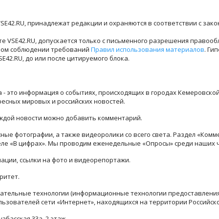
SE42.RU, принадлежат редакции и охраняются в соответствии с зак
е VSE42.RU, допускается только с письменного разрешения правооб
лном соблюдении требований
Правил использования материалов
. Ги
42.RU, до или после цитируемого блока.
ра - это информация о событиях, происходящих в городах Кемеровско
ресных мировых и российских новостей.
каждой новости можно добавить комментарий.
ые фотографии, а также видеоролики со всего света. Раздел «Комм
деле «В цифрах». Мы проводим еженедельные «Опросы» среди наших 
ации, ссылки на фото и видеорепортажи.
ритет.
тельные технологии (информационные технологии предоставления 
льзователей сети «Интернет», находящихся на территории Российск
узбасская 33а, 2 этаж