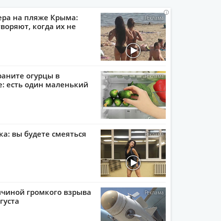
i
i
i
i
ера на пляже Крыма:
воряют, когда их не
раните огурцы в
: есть один маленький
ка: вы будете смеяться
ичиной громкого взрыва
густа