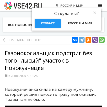
РОССИЯ И МИР
Откуда вы?
КУЗБАСС
РОССИЯ И МИР
ВСЕ НОВОСТИ
СТАТЬИ
ТЕМЫ
ФОТО
СПЕЦПРОЕКТЫ
РАБОТА И ДЕНЬГИ
НАРОДНЫЕ НОВОСТИ
Газонокосильщик подстриг без
того "лысый" участок в
Новокузнецке
6 июня 2025 г., 13:28
Новокузнечанка сняла на камеру мужчину,
который решил покосить траву под окнами.
Травы там не было.