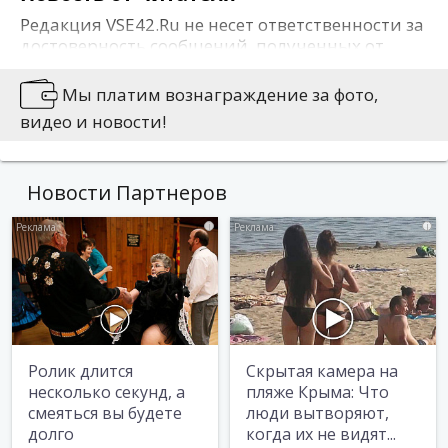
Редакция VSE42.Ru не несет ответственности за
достоверность сообщений, полученных от
наших читателей. Позиция редакции сайта
может не совпадать с позицией авторов
Мы платим вознаграждение за фото,
сообщений. На сайте не публикуется
видео и новости!
информация, носящая оскорбительный
характер либо содержащая иные признаки,
которые могут привести к нарушению
Новости Партнеров
действующего законодательства.
Вы можете сообщить новости:
i
i
Позвонив по 76-79-79
Написав на news@vse42.ru
Написав нам
ВКонтакте
Ролик длится
Скрытая камера на
несколько секунд, а
пляже Крыма: Что
смеяться вы будете
люди вытворяют,
долго
когда их не видят...