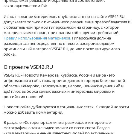
принадлежат редакции и охраняются в соответствии с
законодательством РФ.
Использование материалов, опубликованных на сайте VSE42.RU,
допускается только с письменного разрешения правообладателя и
с обязательной прямой гиперссылкой на страницу, с которой
материал заимствован, при полном соблюдении требований
Правил использования материалов
. Гиперссылка должна
размещаться непосредственно в тексте, воспроизводящем
оригинальный материал VSE42.RU, до или после цитируемого
блока.
О проекте VSE42.RU
VSE42.RU - Новости Кемерова, Кузбасса, России и мира - это
информация о событиях, происходящих в городах Кемеровской
области (Кемерово, Новокузнецк, Белово, Ленинск-Кузнецкий и
др.) плюс выборка самых важных и интересных мировых и
российских новостей.
Новости сайта дублируются в социальных сетях. К каждой новости
можно добавить комментарий.
В разделе «Фоторепортажи», мы размещаем интересные
фотографии, а также видеоролики со всего света. Раздел
«Комментарии» - мнения известных людей по актуальным