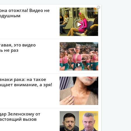
i
i
i
i
она отожгла! Видео не
нодушным
тавая, это видео
ь не раз
наки рака: на такое
ащает внимание, а зря!
ар Зеленскому от
настоящий вызов