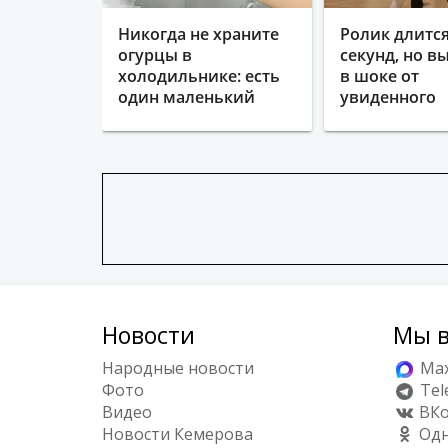
Никогда не храните
Ролик длится
огурцы в
секунд, но в
холодильнике: есть
в шоке от
один маленький
увиденного
секрет
Новости
Мы в
Народные новости
Ma
Фото
Tel
Видео
ВКо
Новости Кемерова
Одн