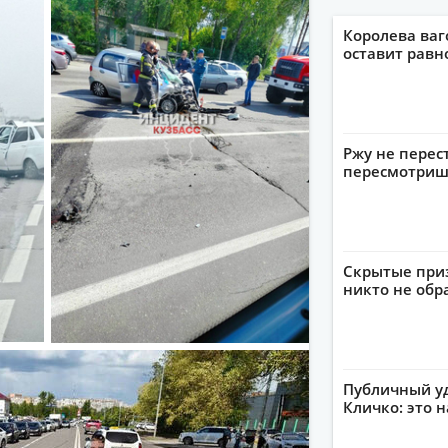
Королева ваг
оставит рав
Ржу не перес
пересмотриш
Скрытые приз
никто не обр
Публичный уд
Кличко: это 