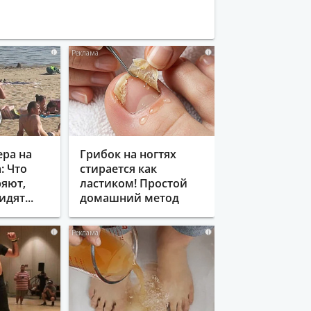
i
i
ера на
Грибок на ногтях
: Что
стирается как
яют,
ластиком! Простой
идят...
домашний метод
i
i