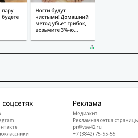
 пару
Ногти будут
ы будете
чистыми! Домашний
метод убьет грибок,
возьмите 3%-ю…
 соцсетях
Реклама
x
Медиакит
egram
Рекламная сетка страниц
нтакте
pr@vse42.ru
оклассники
+7 (3842) 75-55-55