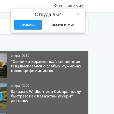
РОССИЯ И МИР
Откуда вы?
КУЗБАСС
РОССИЯ И МИР
Поиск
вчера, 09:10
"Сыночка-корзиночка": священник
РПЦ высказался о слабых мужчинах
похлеще феминисток
вчера, 03:09
Заказы с Wildberries в Сибирь поедут
быстрее: как Казахстан ускорит
доставку