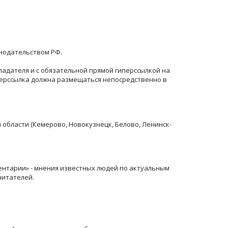
онодательством РФ.
ладателя и с обязательной прямой гиперссылкой на
перссылка должна размещаться непосредственно в
й области (Кемерово, Новокузнецк, Белово, Ленинск-
ентарии» - мнения известных людей по актуальным
читателей.