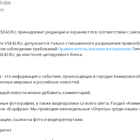
tube
ен
SE42.RU, принадлежат редакции и охраняются в соответствии с зак
е VSE42.RU, допускается только с письменного разрешения правооб
лном соблюдении требований
Правил использования материалов
. Ги
42.RU, до или после цитируемого блока.
ра - это информация о событиях, происходящих в городах Кемеровско
ресных мировых и российских новостей.
каждой новости можно добавить комментарий.
ые фотографии, а также видеоролики со всего света. Раздел «Комм
деле «В цифрах». Мы проводим еженедельные «Опросы» среди наших 
ации, ссылки на фото и видеорепортажи.
ритет.