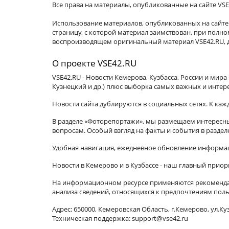
Все права на материалы, опубликованные на сайте VSE
Использование материалов, опубликованных на сайте 
страницу, с которой материал заимствован, при пол
воспроизводящем оригинальный материал VSE42.RU, д
О проекте VSE42.RU
VSE42.RU - Новости Кемерова, Кузбасса, России и мир
Кузнецкий и др.) плюс выборка самых важных и интер
Новости сайта дублируются в социальных сетях. К ка
В разделе «Фоторепортажи», мы размещаем интересные
вопросам. Особый взгляд на факты и события в разде
Удобная навигация, ежедневное обновление информац
Новости в Кемерово и в Кузбассе - наш главный приор
На информационном ресурсе применяются рекомендат
анализа сведений, относящихся к предпочтениям поль
Адрес: 650000, Кемеровская Область, г.Кемерово, ул.Куз
Техническая поддержка: support@vse42.ru