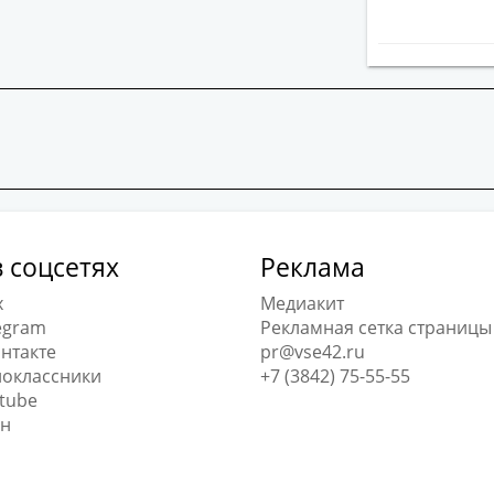
 соцсетях
Реклама
x
Медиакит
egram
Рекламная сетка страницы
нтакте
pr@vse42.ru
оклассники
+7 (3842) 75-55-55
tube
н