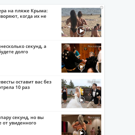
i
i
i
i
ера на пляже Крыма:
воряют, когда их не
 несколько секунд, а
будете долго
евесты оставит вас без
отрела 10 раз
пару секунд, но вы
е от увиденного