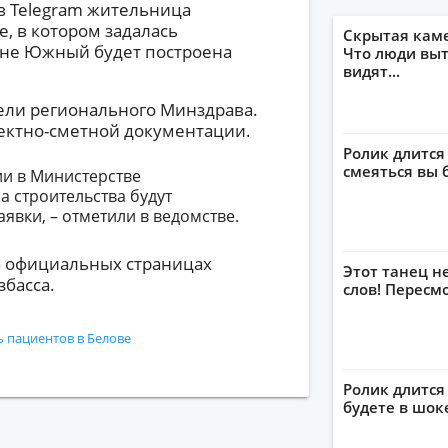
 в Telegram жительница
, в котором задалась
Скрытая кам
йоне Южный будет построена
Что люди выт
видят...
ели регионального Минздрава.
роектно-сметной документации.
Ролик длится
смеяться вы 
ии в Министерстве
а строительства будут
явки, – отметили в ведомстве.
а официальных страницах
Этот танец н
басса.
слов! Пересм
 пациентов в Белове
Ролик длится 
будете в шок