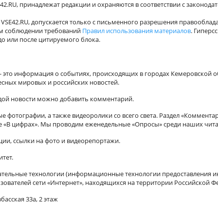
42.RU, принадлежат редакции и охраняются в соответствии с законода
VSE42.RU, допускается только с письменного разрешения правооблада
ном соблюдении требований
Правил использования материалов
. Гиперс
о или после цитируемого блока.
а - это информация о событиях, происходящих в городах Кемеровской о
есных мировых и российских новостей.
ждой новости можно добавить комментарий.
 фотографии, а также видеоролики со всего света. Раздел «Коммента
ле «В цифрах». Мы проводим еженедельные «Опросы» среди наших чита
ии, ссылки на фото и видеорепортажи.
итет.
ельные технологии (информационные технологии предоставления ин
зователей сети «Интернет», находящихся на территории Российской Ф
басская 33а, 2 этаж