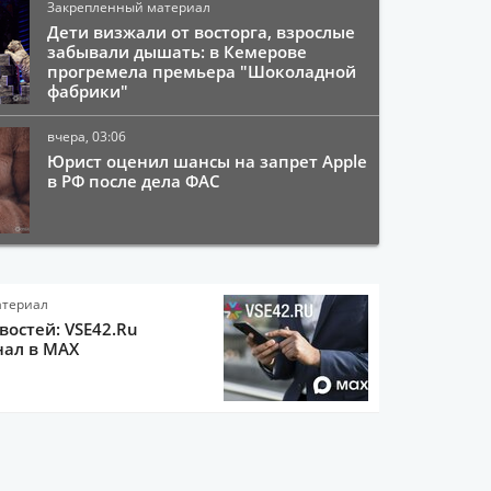
Закрепленный материал
Дети визжали от восторга, взрослые
забывали дышать: в Кемерове
прогремела премьера "Шоколадной
фабрики"
вчера, 03:06
Юрист оценил шансы на запрет Apple
в РФ после дела ФАС
атериал
остей: VSE42.Ru
нал в MAX