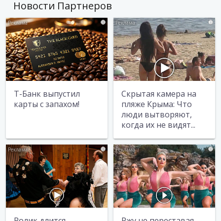
Новости Партнеров
i
i
Т-Банк выпустил
Скрытая камера на
карты с запахом!
пляже Крыма: Что
люди вытворяют,
когда их не видят...
i
i
Ролик длится
Ржу не переставая,