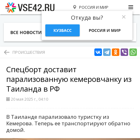
РОССИЯ И МИР
Откуда вы?
КУЗБАСС
РОССИЯ И МИР
ВСЕ НОВОСТИ
СТАТЬИ
ТЕМЫ
ФОТО
СПЕЦПРОЕКТЫ
РАБОТА И ДЕНЬГИ
ПРОИСШЕСТВИЯ
Спецборт доставит
парализованную кемеровчанку из
Таиланда в РФ
20 мая 2025 г., 04:10
В Таиланде парализовало туристку из
Кемерова. Теперь ее транспортируют обратно
домой.