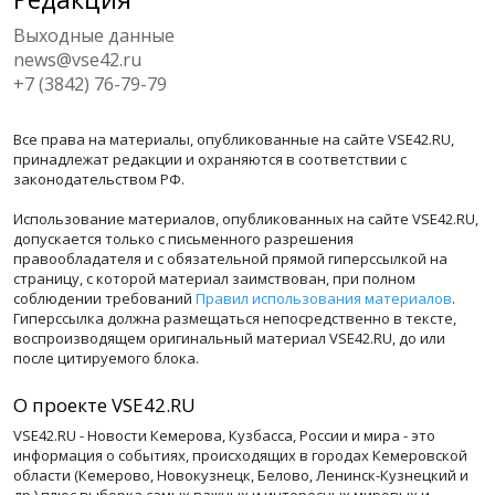
Выходные данные
news@vse42.ru
+7 (3842) 76-79-79
Все права на материалы, опубликованные на сайте VSE42.RU,
принадлежат редакции и охраняются в соответствии с
законодательством РФ.
Использование материалов, опубликованных на сайте VSE42.RU,
допускается только с письменного разрешения
правообладателя и с обязательной прямой гиперссылкой на
страницу, с которой материал заимствован, при полном
соблюдении требований
Правил использования материалов
.
Гиперссылка должна размещаться непосредственно в тексте,
воспроизводящем оригинальный материал VSE42.RU, до или
после цитируемого блока.
О проекте VSE42.RU
VSE42.RU - Новости Кемерова, Кузбасса, России и мира - это
информация о событиях, происходящих в городах Кемеровской
области (Кемерово, Новокузнецк, Белово, Ленинск-Кузнецкий и
др.) плюс выборка самых важных и интересных мировых и