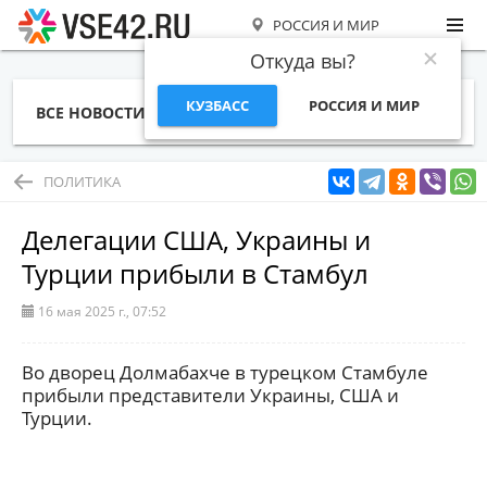
РОССИЯ И МИР
Откуда вы?
КУЗБАСС
РОССИЯ И МИР
ВСЕ НОВОСТИ
СТАТЬИ
ТЕМЫ
ФОТО
СПЕЦПРОЕКТЫ
РАБОТА И ДЕНЬГИ
ПОЛИТИКА
Делегации США, Украины и
Турции прибыли в Стамбул
16 мая 2025 г., 07:52
Во дворец Долмабахче в турецком Стамбуле
прибыли представители Украины, США и
Турции.