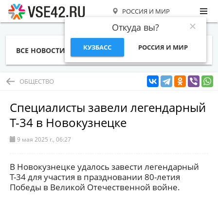
РОССИЯ И МИР
Откуда вы?
КУЗБАСС
РОССИЯ И МИР
ВСЕ НОВОСТИ
СТАТЬИ
ТЕМЫ
ФОТО
СПЕЦПРОЕКТЫ
РАБОТА И ДЕНЬГИ
ОБЩЕСТВО
Специалисты завели легендарный
Т-34 в Новокузнецке
9 мая 2025 г., 06:27
В Новокузнецке удалось завести легендарный
Т-34 для участия в праздновании 80-летия
Победы в Великой Отечественной войне.