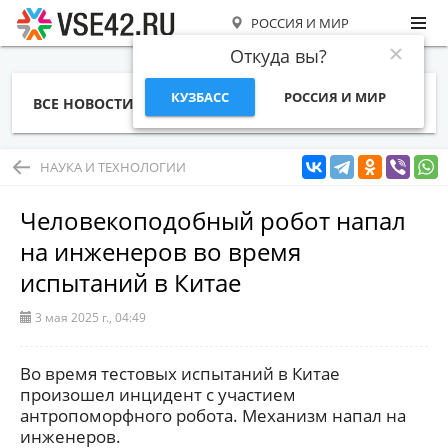
РОССИЯ И МИР
Откуда вы?
КУЗБАСС
РОССИЯ И МИР
ВСЕ НОВОСТИ
СТАТЬИ
ТЕМЫ
ФОТО
СПЕЦПРОЕКТЫ
РАБОТА И ДЕНЬГИ
НАУКА И ТЕХНОЛОГИИ
Человекоподобный робот напал
на инженеров во время
испытаний в Китае
3 мая 2025 г., 04:49
Во время тестовых испытаний в Китае
произошел инцидент с участием
антропоморфного робота. Механизм напал на
инженеров.