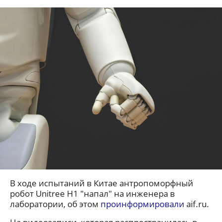
В ходе испытаний в Китае антропоморфный
робот Unitree H1 "напал" на инженера в
лаборатории, об этом
проинформировали
aif.ru.