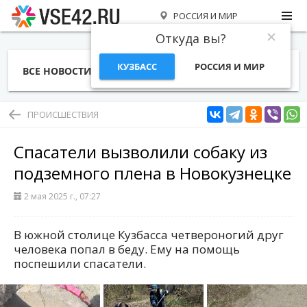
РОССИЯ И МИР
Откуда вы?
КУЗБАСС
РОССИЯ И МИР
ВСЕ НОВОСТИ
СТАТЬИ
ТЕМЫ
ФОТО
СПЕЦПРОЕКТЫ
РАБОТА И ДЕНЬГИ
ПРОИСШЕСТВИЯ
Спасатели вызволили собаку из
подземного плена в Новокузнецке
2 мая 2025 г., 07:27
В южной столице Кузбасса четвероногий друг
человека попал в беду. Ему на помощь
поспешили спасатели.