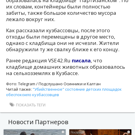
образовалась на кладбище "Партизанском". По
их словам, контейнеры были полностью
забиты, также большое количество мусора
лежало вокруг них.
Как рассказали кузбассовцы, после этого
отходы были перемещены в другое место,
однако с кладбища они не исчезли. Жители
обнаружили ту же свалку ближе к его концу.
Ранее редакция VSE42.Ru
писала
, что
кладбище домашних животных образовалось
на сельхозземлях в Кузбассе.
Фото: Telegram / Подслушано Осинники и Калтан
Читай также:
"Убийственное" состояние детских площадок
обеспокоило кузбассовцев
ПОКАЗАТЬ ТЕГИ
Новости Партнеров
i
i