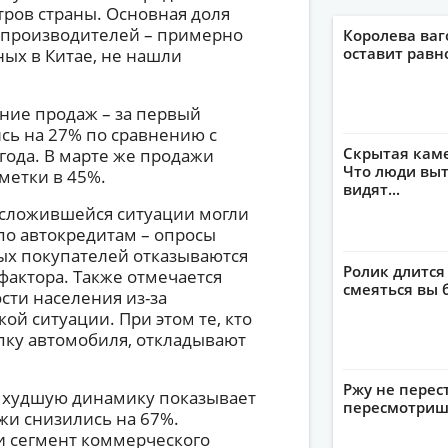
ров страны. Основная доля
х производителей – примерно
Королева ваг
оставит рав
ых в Китае, не нашли
ние продаж – за первый
ись на 27% по сравнению с
Скрытая кам
ода. В марте же продажи
Что люди выт
метки в 45%.
видят...
 сложившейся ситуации могли
по автокредитам – опросы
ых покупателей отказываются
Ролик длится
 фактора. Также отмечается
смеяться вы 
ти населения из-за
ой ситуации. При этом те, кто
пку автомобиля, откладывают
Ржу не перес
 худшую динамику показывает
пересмотриш
жи снизились на 67%.
и сегмент коммерческого