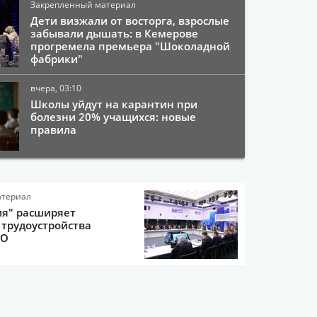
Закрепленный материал
Дети визжали от восторга, взрослые
забывали дышать: в Кемерове
прогремела премьера "Шоколадной
фабрики"
вчера, 03:10
Школы уйдут на карантин при
болезни 20% учащихся: новые
правила
атериал
ия" расширяет
трудоустройства
ВО