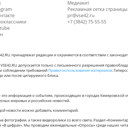
x
Медиакит
egram
Рекламная сетка страницы
нтакте
pr@vse42.ru
оклассники
+7 (3842) 75-55-55
tube
н
42.RU, принадлежат редакции и охраняются в соответствии с законода
VSE42.RU, допускается только с письменного разрешения правооблада
ном соблюдении требований
Правил использования материалов
. Гиперс
о или после цитируемого блока.
а - это информация о событиях, происходящих в городах Кемеровской о
есных мировых и российских новостей.
ждой новости можно добавить комментарий.
 фотографии, а также видеоролики со всего света. Раздел «Коммента
ле «В цифрах». Мы проводим еженедельные «Опросы» среди наших чита