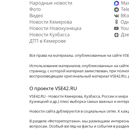
Народные новости
Ma
Фото
Tel
Видео
ВКо
Новости Кемерова
Одн
Новости Новокузнецка
You
Новости Кузбасса
Дзе
ДТП в Кемерове
Все права на материалы, опубликованные на сайте VSE
Использование материалов, опубликованных на сайте 
страницу, с которой материал заимствован, при пол
воспроизводящем оригинальный материал VSE42.RU, д
О проекте VSE42.RU
VSE42.RU - Новости Кемерова, Кузбасса, России и мир
Кузнецкий и др.) плюс выборка самых важных и интер
Новости сайта дублируются в социальных сетях. К ка
В разделе «Фоторепортажи», мы размещаем интересные
вопросам. Особый взгляд на факты и события в разде