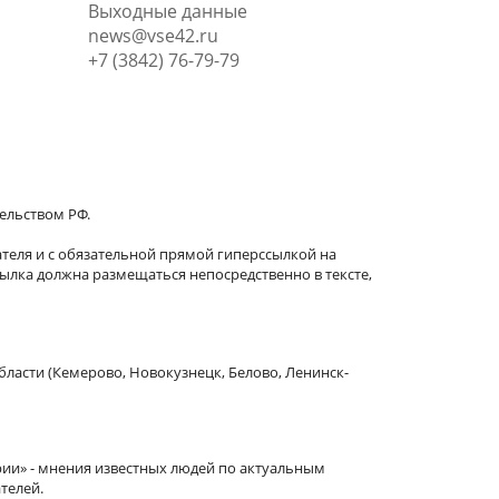
Выходные данные
news@vse42.ru
+7 (3842) 76-79-79
тельством РФ.
теля и с обязательной прямой гиперссылкой на
сылка должна размещаться непосредственно в тексте,
бласти (Кемерово, Новокузнецк, Белово, Ленинск-
рии» - мнения известных людей по актуальным
телей.