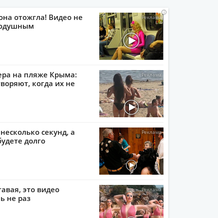
i
i
i
i
она отожгла! Видео не
нодушным
ера на пляже Крыма:
воряют, когда их не
 несколько секунд, а
будете долго
тавая, это видео
ь не раз