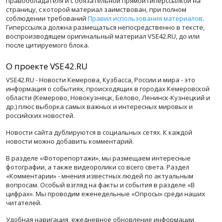
правообладателя и с обязательной прямой гиперссылкой на
страницу, с которой материал заимствован, при полном
соблюдении требований
Правил использования материалов
.
Гиперссылка должна размещаться непосредственно в тексте,
воспроизводящем оригинальный материал VSE42.RU, до или
после цитируемого блока.
О проекте VSE42.RU
VSE42.RU - Новости Кемерова, Кузбасса, России и мира - это
информация о событиях, происходящих в городах Кемеровской
области (Кемерово, Новокузнецк, Белово, Ленинск-Кузнецкий и
др.) плюс выборка самых важных и интересных мировых и
российских новостей.
Новости сайта дублируются в социальных сетях. К каждой
новости можно добавить комментарий.
В разделе «Фоторепортажи», мы размещаем интересные
фотографии, а также видеоролики со всего света. Раздел
«Комментарии» - мнения известных людей по актуальным
вопросам. Особый взгляд на факты и события в разделе «В
цифрах». Мы проводим еженедельные «Опросы» среди наших
читателей.
Удобная навигация, ежедневное обновление информации,