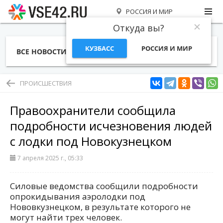
РОССИЯ И МИР
Откуда вы?
КУЗБАСС
РОССИЯ И МИР
ВСЕ НОВОСТИ
СТАТЬИ
ТЕМЫ
ФОТО
СПЕЦПРОЕКТЫ
РАБОТА И ДЕНЬГИ
ПРОИСШЕСТВИЯ
Правоохранители сообщила
подробности исчезновения людей
с лодки под Новокузнецком
7 апреля 2025 г., 05:33
Силовые ведомства сообщили подробности
опрокидывания аэролодки под
Нововкузнецком, в результате которого не
могут найти трех человек.