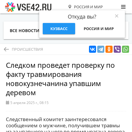
РОССИЯ И МИР
Откуда вы?
КУЗБАСС
РОССИЯ И МИР
ВСЕ НОВОСТИ
СТАТЬИ
ТЕМЫ
ФОТО
СПЕЦПРОЕКТЫ
РАБОТА И ДЕНЬГИ
ПРОИСШЕСТВИЯ
Следком проведет проверку по
факту травмирования
новокузнечанина упавшим
деревом
5 апреля 2025 г., 08:15
Следственный комитет заинтересовался
сообщением о мужчине, получившем травмы
из-за упавшего на него во время урагана дерева.