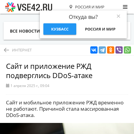
РОССИЯ И МИР
Откуда вы?
КУЗБАСС
РОССИЯ И МИР
ВСЕ НОВОСТИ
СТАТЬИ
ТЕМЫ
ФОТО
СПЕЦПРОЕКТЫ
РАБОТА И ДЕНЬГИ
ИНТЕРНЕТ
Сайт и приложение РЖД
подверглись DDoS-атаке
1 апреля 2025 г., 09:04
Сайт и мобильное приложение РЖД временно
не работают. Причиной стала массированная
DDoS-атака.