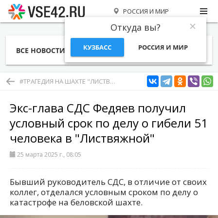
РОССИЯ И МИР
Откуда вы?
КУЗБАСС
РОССИЯ И МИР
ВСЕ НОВОСТИ
СТАТЬИ
ТЕМЫ
ФОТО
СПЕЦПРОЕКТЫ
РАБОТА И ДЕНЬГИ
#ТРАГЕДИЯ НА ШАХТЕ "ЛИСТВЯЖНАЯ" ХК "СДС-УГОЛЬ"
Экс-глава СДС Федяев получил
условный срок по делу о гибели 51
человека в "Листвяжной"
25 марта 2025 г., 08:05
Бывший руководитель СДС, в отличие от своих
коллег, отделался условным сроком по делу о
катастрофе на беловской шахте.