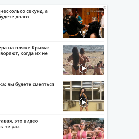
i
i
i
i
 несколько секунд, а
будете долго
ера на пляже Крыма:
воряют, когда их не
ка: вы будете смеяться
тавая, это видео
ь не раз