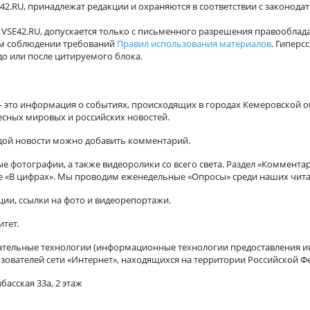
42.RU, принадлежат редакции и охраняются в соответствии с законода
VSE42.RU, допускается только с письменного разрешения правооблада
ном соблюдении требований
Правил использования материалов
. Гиперс
о или после цитируемого блока.
а - это информация о событиях, происходящих в городах Кемеровской о
есных мировых и российских новостей.
ждой новости можно добавить комментарий.
 фотографии, а также видеоролики со всего света. Раздел «Коммента
ле «В цифрах». Мы проводим еженедельные «Опросы» среди наших чита
ии, ссылки на фото и видеорепортажи.
итет.
ельные технологии (информационные технологии предоставления ин
зователей сети «Интернет», находящихся на территории Российской Ф
басская 33а, 2 этаж