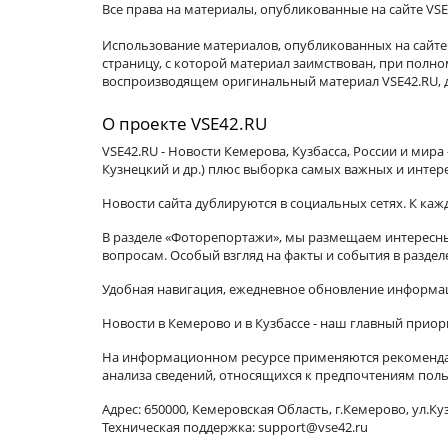
Все права на материалы, опубликованные на сайте VSE
Использование материалов, опубликованных на сайте 
страницу, с которой материал заимствован, при пол
воспроизводящем оригинальный материал VSE42.RU, д
О проекте VSE42.RU
VSE42.RU - Новости Кемерова, Кузбасса, России и мир
Кузнецкий и др.) плюс выборка самых важных и интер
Новости сайта дублируются в социальных сетях. К ка
В разделе «Фоторепортажи», мы размещаем интересные
вопросам. Особый взгляд на факты и события в разде
Удобная навигация, ежедневное обновление информац
Новости в Кемерово и в Кузбассе - наш главный приор
На информационном ресурсе применяются рекомендат
анализа сведений, относящихся к предпочтениям поль
Адрес: 650000, Кемеровская Область, г.Кемерово, ул.Куз
Техническая поддержка: support@vse42.ru