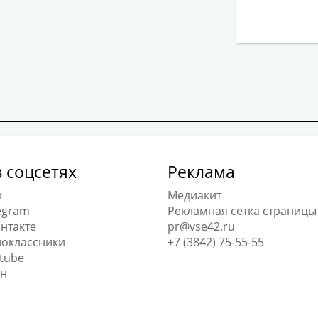
 соцсетях
Реклама
x
Медиакит
egram
Рекламная сетка страницы
нтакте
pr@vse42.ru
оклассники
+7 (3842) 75-55-55
tube
н