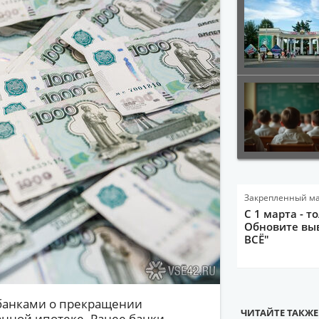
Закрепленный м
С 1 марта - т
Обновите выв
ВСЁ"
 банками о прекращении
ЧИТАЙТЕ ТАКЖЕ
нной ипотеке. Ранее банки