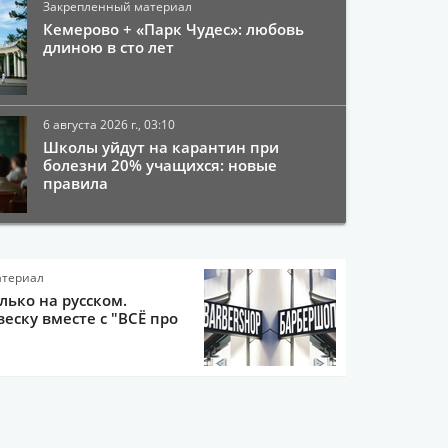
Закрепленный материал
Кемерово + «Парк Чудес»: любовь
длиною в сто лет
6 августа 2026 г., 03:10
Школы уйдут на карантин при
болезни 20% учащихся: новые
правила
атериал
олько на русском.
еску вместе с "ВСЁ про