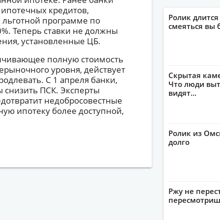
 ипотечных кредитов,
Ролик длится
к льготной программе по
смеяться вы 
%. Теперь ставки не должны
ния, установленные ЦБ.
ничивающее полную стоимость
нерыночного уровня, действует
Скрытая кам
родлевать. С 1 апреля банки,
Что люди выт
 снизить ПСК. Эксперты
видят...
едотвратит недобросовестные
ную ипотеку более доступной,
Ролик из Омс
долго
Ржу не перес
пересмотриш