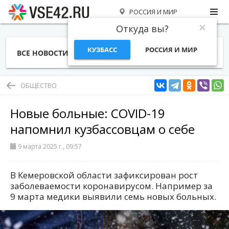
РОССИЯ И МИР
Откуда вы?
КУЗБАСС
РОССИЯ И МИР
ВСЕ НОВОСТИ
СТАТЬИ
ТЕМЫ
ФОТО
СПЕЦПРОЕКТЫ
РАБОТА И ДЕНЬГИ
ОБЩЕСТВО
Новые больные: COVID-19
напомнил кузбассовцам о себе
9 марта 2025 г., 09:57
В Кемеровской области зафиксирован рост
заболеваемости коронавирусом. Например за
9 марта медики выявили семь новых больных.