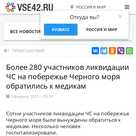
РОССИЯ И МИР
Откуда вы?
КУЗБАСС
РОССИЯ И МИР
ВСЕ НОВОСТИ
СТАТЬИ
ТЕМЫ
ФОТО
СПЕЦПРОЕКТЫ
РАБОТА И ДЕНЬГИ
ПРОИСШЕСТВИЯ
Более 280 участников ликвидации
ЧС на побережье Черного моря
обратились к медикам
5 февраля 2025 г., 03:39
Сотни участников ликвидации ЧС на побережье
Черного моря были вынуждены обратиться к
медикам. Несколько человек
госпитализировали.