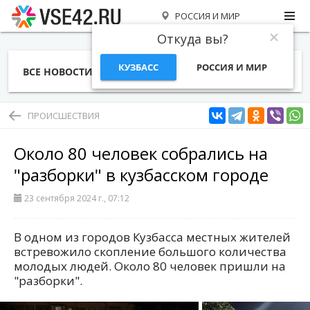
РОССИЯ И МИР
Откуда вы?
КУЗБАСС
РОССИЯ И МИР
ВСЕ НОВОСТИ
СТАТЬИ
ТЕМЫ
ФОТО
СПЕЦПРОЕКТЫ
РАБОТА И ДЕНЬГИ
ПРОИСШЕСТВИЯ
Около 80 человек собрались на
"разборки" в кузбасском городе
23 сентября 2024 г., 07:12
В одном из городов Кузбасса местных жителей
встревожило скопление большого количества
молодых людей. Около 80 человек пришли на
"разборки".