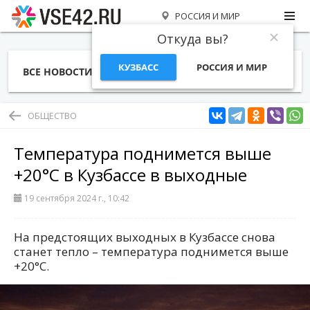
РОССИЯ И МИР
Откуда вы?
КУЗБАСС
РОССИЯ И МИР
ВСЕ НОВОСТИ
СТАТЬИ
ТЕМЫ
ФОТО
СПЕЦПРОЕКТЫ
РАБОТА И ДЕНЬГИ
ОБЩЕСТВО
Температура поднимется выше
+20°C в Кузбассе в выходные
19 сентября 2024 г., 10:42
На предстоящих выходных в Кузбассе снова
станет тепло – температура поднимется выше
+20°C.