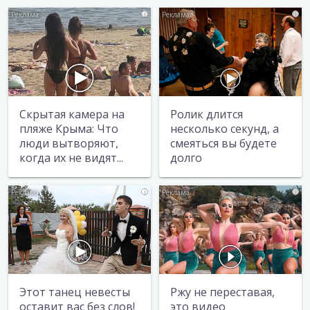
i
i
Скрытая камера на
Ролик длится
пляже Крыма: Что
несколько секунд, а
люди вытворяют,
смеяться вы будете
когда их не видят...
долго
i
i
Этот танец невесты
Ржу не переставая,
оставит вас без слов!
это видео