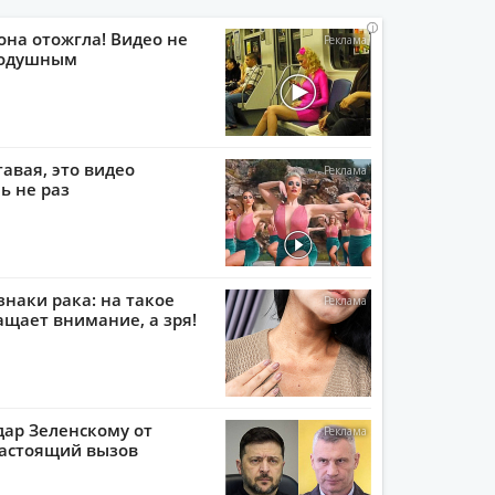
i
i
i
i
она отожгла! Видео не
нодушным
тавая, это видео
ь не раз
наки рака: на такое
ащает внимание, а зря!
ар Зеленскому от
настоящий вызов