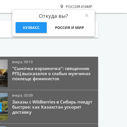
РОССИЯ И МИР
Откуда вы?
КУЗБАСС
РОССИЯ И МИР
Поиск
вчера, 09:10
"Сыночка-корзиночка": священник
РПЦ высказался о слабых мужчинах
похлеще феминисток
вчера, 03:09
Заказы с Wildberries в Сибирь поедут
быстрее: как Казахстан ускорит
доставку