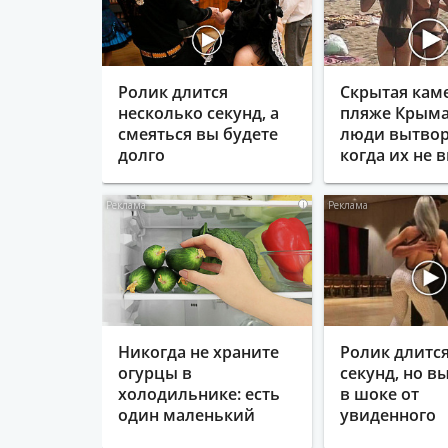
Ролик длится
Скрытая кам
несколько секунд, а
пляже Крыма
смеяться вы будете
люди вытвор
долго
когда их не в
i
Никогда не храните
Ролик длится
огурцы в
секунд, но в
холодильнике: есть
в шоке от
один маленький
увиденного
секрет