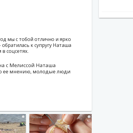
год мы с тобой отлично и ярко
 обратилась к супругу Наташа
в соцсетях.
на с Мелиссой Наташа
по ее мнению, молодые люди
i
i