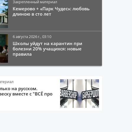
Закрепленный материал
Кемерово + «Парк Чудес»: любовь
длиною в сто лет
6 августа 2026 г., 03:10
Школы уйдут на карантин при
болезни 20% учащихся: новые
правила
атериал
олько на русском.
еску вместе с "ВСЁ про