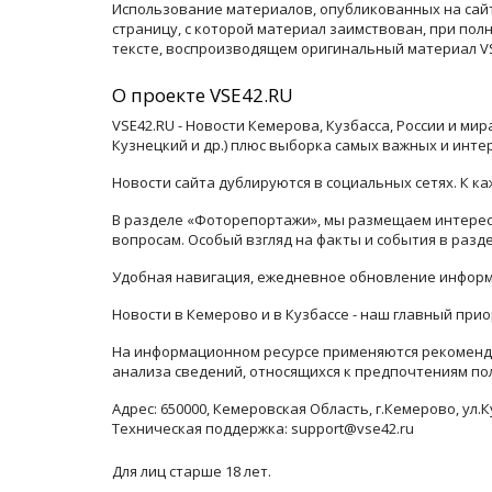
Использование материалов, опубликованных на сайт
страницу, с которой материал заимствован, при по
тексте, воспроизводящем оригинальный материал VSE
О проекте VSE42.RU
VSE42.RU - Новости Кемерова, Кузбасса, России и ми
Кузнецкий и др.) плюс выборка самых важных и инте
Новости сайта дублируются в социальных сетях. К 
В разделе «Фоторепортажи», мы размещаем интересн
вопросам. Особый взгляд на факты и события в раз
Удобная навигация, ежедневное обновление информ
Новости в Кемерово и в Кузбассе - наш главный прио
На информационном ресурсе применяются рекоменда
анализа сведений, относящихся к предпочтениям по
Адрес: 650000, Кемеровская Область, г.Кемерово, ул.К
Техническая поддержка: support@vse42.ru
Для лиц старше 18 лет.