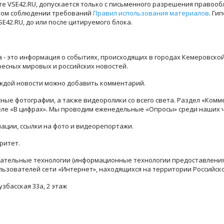
е VSE42.RU, допускается только с письменного разрешения правооб
лном соблюдении требований
Правил использования материалов
. Ги
42.RU, до или после цитируемого блока.
ра - это информация о событиях, происходящих в городах Кемеровско
ресных мировых и российских новостей.
каждой новости можно добавить комментарий.
ые фотографии, а также видеоролики со всего света. Раздел «Комм
деле «В цифрах». Мы проводим еженедельные «Опросы» среди наших 
ации, ссылки на фото и видеорепортажи.
ритет.
тельные технологии (информационные технологии предоставления 
льзователей сети «Интернет», находящихся на территории Российск
узбасская 33а, 2 этаж