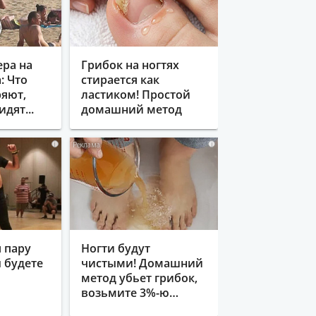
ера на
Грибок на ногтях
: Что
стирается как
яют,
ластиком! Простой
идят...
домашний метод
i
i
 пару
Ногти будут
ы будете
чистыми! Домашний
метод убьет грибок,
возьмите 3%-ю…