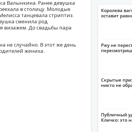
са Валынкина. Ранее девушка
реехала в столицу. Молодые
Королева ваг
 Мелисса танцевала стриптиз.
оставит рав
евушка сменила род
я визажем. До свадьбы пара
 не случайно. В этот же день
Ржу не перес
родителей жениха.
пересмотриш
Скрытые приз
никто не обр
Публичный уд
Кличко: это 