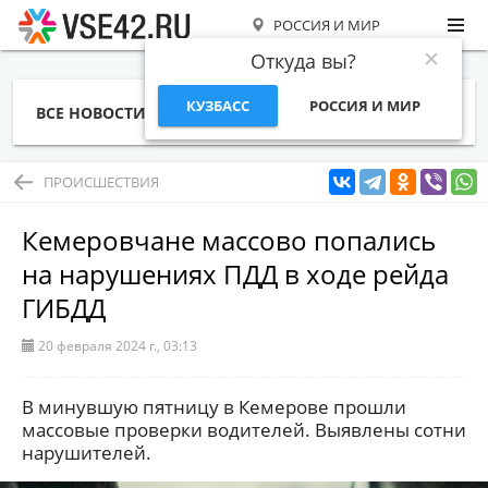
РОССИЯ И МИР
Откуда вы?
КУЗБАСС
РОССИЯ И МИР
ВСЕ НОВОСТИ
СТАТЬИ
ТЕМЫ
ФОТО
СПЕЦПРОЕКТЫ
РАБОТА И ДЕНЬГИ
ПРОИСШЕСТВИЯ
Кемеровчане массово попались
на нарушениях ПДД в ходе рейда
ГИБДД
20 февраля 2024 г., 03:13
В минувшую пятницу в Кемерове прошли
массовые проверки водителей. Выявлены сотни
нарушителей.