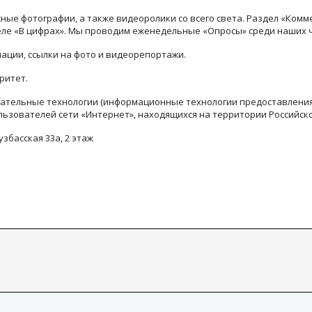
ые фотографии, а также видеоролики со всего света. Раздел «Комм
деле «В цифрах». Мы проводим еженедельные «Опросы» среди наших 
ации, ссылки на фото и видеорепортажи.
ритет.
тельные технологии (информационные технологии предоставления 
льзователей сети «Интернет», находящихся на территории Российск
узбасская 33а, 2 этаж