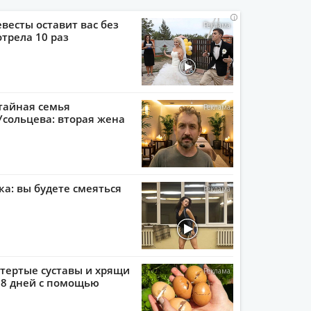
i
i
i
i
евесты оставит вас без
отрела 10 раз
тайная семья
сольцева: вторая жена
ка: вы будете смеяться
тертые суставы и хрящи
 8 дней с помощью