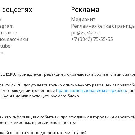
 соцсетях
Реклама
x
Медиакит
egram
Рекламная сетка страниц
нтакте
pr@vse42.ru
оклассники
+7 (3842) 75-55-55
tube
ен
SE42.RU, принадлежат редакции и охраняются в соответствии с зак
е VSE42.RU, допускается только с письменного разрешения правооб
лном соблюдении требований
Правил использования материалов
. Ги
42.RU, до или после цитируемого блока.
ра - это информация о событиях, происходящих в городах Кемеровско
ресных мировых и российских новостей.
каждой новости можно добавить комментарий.