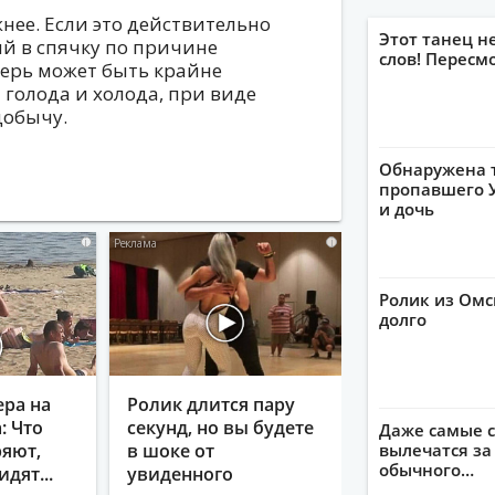
нее. Если это действительно
Этот танец н
ий в спячку по причине
слов! Пересм
верь может быть крайне
 голода и холода, при виде
добычу.
Обнаружена 
пропавшего У
и дочь
i
i
Ролик из Омс
долго
ера на
Ролик длится пару
: Что
секунд, но вы будете
Даже самые с
вылечатся за
яют,
в шоке от
обычного…
идят...
увиденного