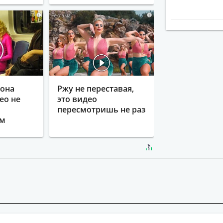
i
i
гона
Ржу не переставая,
ео не
это видео
пересмотришь не раз
ым