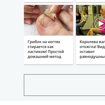
i
Грибок на ногтях
Королева ва
стирается как
отожгла! Вид
ластиком! Простой
оставит
домашний метод
равнодушн