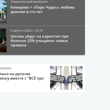
Закрепленный материал
Кемерово + «Парк Чудес»: любовь
длиною в сто лет
6 августа 2026 г., 03:10
Школы уйдут на карантин при
болезни 20% учащихся: новые
правила
атериал
олько на русском.
еску вместе с "ВСЁ про