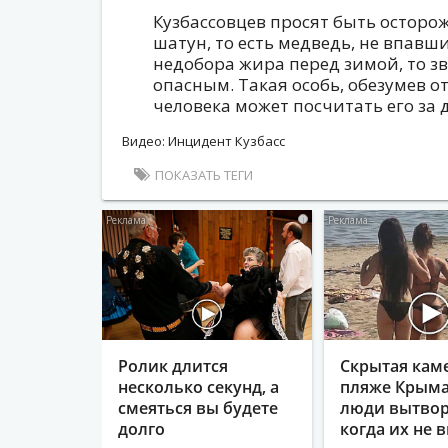
Кузбассовцев просят быть осторож
шатун, то есть медведь, не впавш
недобора жира перед зимой, то з
опасным. Такая особь, обезумев от
человека может посчитать его за 
Видео: Инцидент Кузбасс
ПОКАЗАТЬ ТЕГИ
i
Ролик длится
Скрытая кам
несколько секунд, а
пляже Крыма
смеяться вы будете
люди вытвор
долго
когда их не в