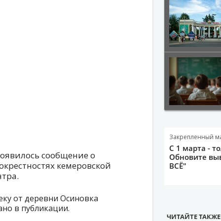
Закрепленный м
С 1 марта - т
 появилось сообщение о
Обновите выв
 окрестностях кемеровской
ВСЁ"
нтра.
еку от деревни Осиновка
ано в публикации.
ЧИТАЙТЕ ТАКЖЕ