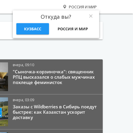
РОССИЯ И МИР
Откуда вы?
КУЗБАСС
РОССИЯ И МИР
Поиск
вчера, 09:10
"Сыночка-корзиночка": священник
РПЦ высказался о слабых мужчинах
похлеще феминисток
вчера, 03:09
Заказы с Wildberries в Сибирь поедут
быстрее: как Казахстан ускорит
доставку