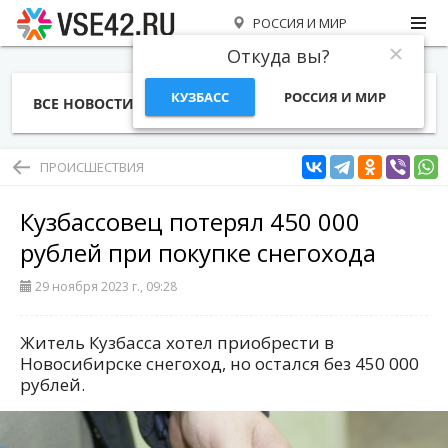
РОССИЯ И МИР
Откуда вы?
КУЗБАСС
РОССИЯ И МИР
ВСЕ НОВОСТИ
СТАТЬИ
ТЕМЫ
ФОТО
СПЕЦПРОЕКТЫ
РАБОТА И ДЕНЬГИ
ПРОИСШЕСТВИЯ
Кузбассовец потерял 450 000
рублей при покупке снегохода
29 ноября 2023 г., 09:28
Житель Кузбасса хотел приобрести в
Новосибирске снегоход, но остался без 450 000
рублей.