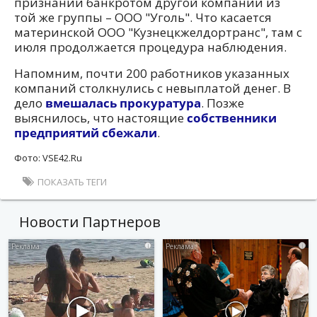
признании банкротом другой компании из
той же группы – ООО "Уголь". Что касается
материнской ООО "Кузнецкжелдортранс", там с
июля продолжается процедура наблюдения.
Напомним, почти 200 работников указанных
компаний столкнулись с невыплатой денег. В
дело
вмешалась прокуратура
. Позже
выяснилось, что настоящие
собственники
предприятий сбежали
.
Фото: VSE42.Ru
ПОКАЗАТЬ ТЕГИ
Новости Партнеров
i
i