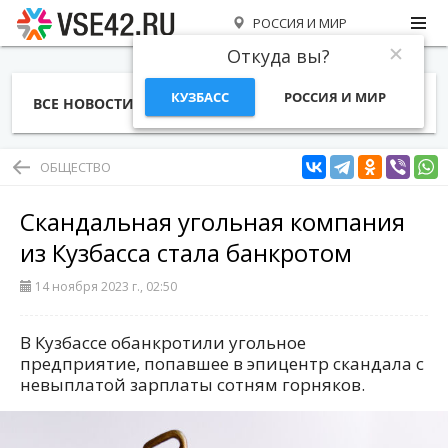
РОССИЯ И МИР
Откуда вы?
КУЗБАСС
РОССИЯ И МИР
ВСЕ НОВОСТИ
СТАТЬИ
ТЕМЫ
ФОТО
СПЕЦПРОЕКТЫ
РАБОТА И ДЕНЬГИ
ОБЩЕСТВО
Скандальная угольная компания
из Кузбасса стала банкротом
14 ноября 2023 г., 02:50
В Кузбассе обанкротили угольное
предприятие, попавшее в эпицентр скандала с
невыплатой зарплаты сотням горняков.