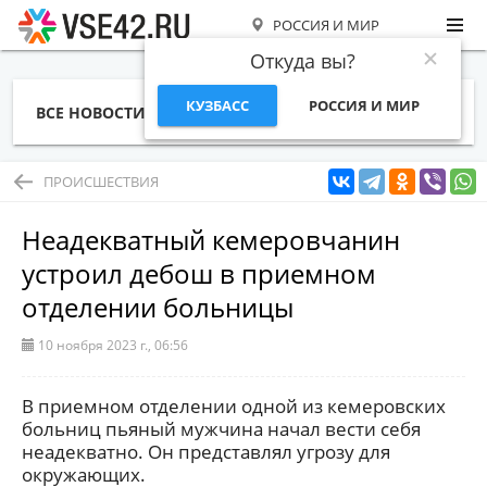
РОССИЯ И МИР
Откуда вы?
КУЗБАСС
РОССИЯ И МИР
ВСЕ НОВОСТИ
СТАТЬИ
ТЕМЫ
ФОТО
СПЕЦПРОЕКТЫ
РАБОТА И ДЕНЬГИ
ПРОИСШЕСТВИЯ
Неадекватный кемеровчанин
устроил дебош в приемном
отделении больницы
10 ноября 2023 г., 06:56
В приемном отделении одной из кемеровских
больниц пьяный мужчина начал вести себя
неадекватно. Он представлял угрозу для
окружающих.