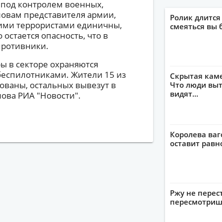
я под контролем военных,
ловам представителя армии,
Ролик длится
кими террористами единичны,
смеяться вы 
остается опасность, что в
противники.
 в секторе охраняются
беспилотниками. Жители 15 из
Скрытая кам
рованы, остальных вывезут в
Что люди выт
видят...
лова РИА "Новости".
Королева ваг
оставит рав
Ржу не перес
пересмотриш