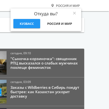
РОССИЯ И МИР
Откуда вы?
КУЗБАСС
РОССИЯ И МИР
Поиск
сегодня, 09:10
"Сыночка-корзиночка": священник
РПЦ высказался о слабых мужчинах
похлеще феминисток
сегодня, 03:09
Заказы с Wildberries в Сибирь поедут
быстрее: как Казахстан ускорит
доставку