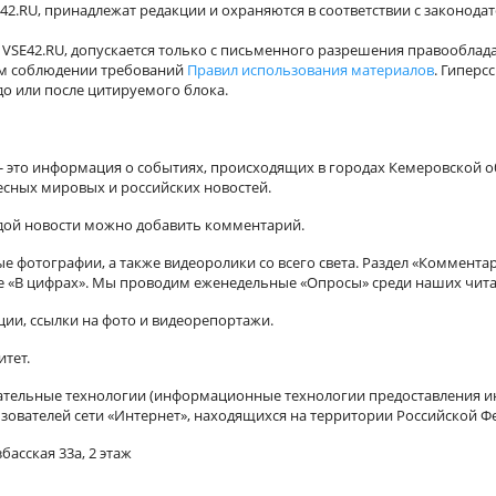
42.RU, принадлежат редакции и охраняются в соответствии с законода
VSE42.RU, допускается только с письменного разрешения правооблада
ном соблюдении требований
Правил использования материалов
. Гиперс
о или после цитируемого блока.
а - это информация о событиях, происходящих в городах Кемеровской о
есных мировых и российских новостей.
ждой новости можно добавить комментарий.
 фотографии, а также видеоролики со всего света. Раздел «Коммента
ле «В цифрах». Мы проводим еженедельные «Опросы» среди наших чита
ии, ссылки на фото и видеорепортажи.
итет.
ельные технологии (информационные технологии предоставления ин
зователей сети «Интернет», находящихся на территории Российской Ф
басская 33а, 2 этаж