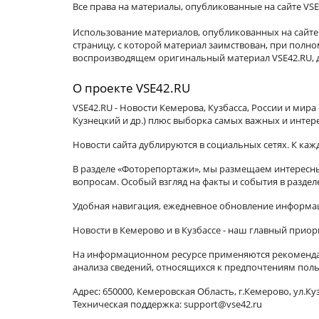
Все права на материалы, опубликованные на сайте VSE
Использование материалов, опубликованных на сайте 
страницу, с которой материал заимствован, при пол
воспроизводящем оригинальный материал VSE42.RU, д
О проекте VSE42.RU
VSE42.RU - Новости Кемерова, Кузбасса, России и мир
Кузнецкий и др.) плюс выборка самых важных и интер
Новости сайта дублируются в социальных сетях. К ка
В разделе «Фоторепортажи», мы размещаем интересные
вопросам. Особый взгляд на факты и события в разде
Удобная навигация, ежедневное обновление информац
Новости в Кемерово и в Кузбассе - наш главный приор
На информационном ресурсе применяются рекомендат
анализа сведений, относящихся к предпочтениям поль
Адрес: 650000, Кемеровская Область, г.Кемерово, ул.Куз
Техническая поддержка: support@vse42.ru