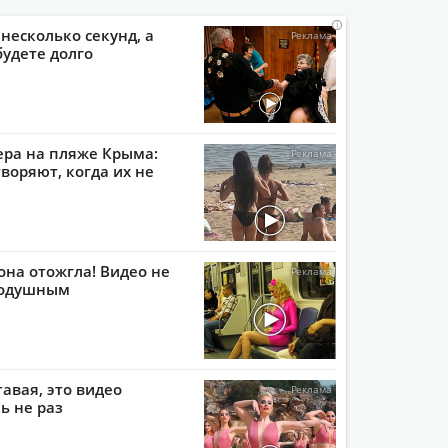
i
i
i
i
 несколько секунд, а
будете долго
ера на пляже Крыма:
воряют, когда их не
она отожгла! Видео не
нодушным
тавая, это видео
ь не раз