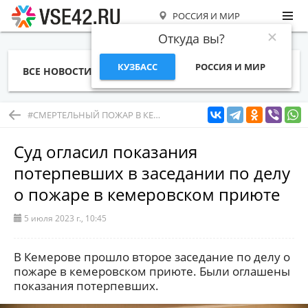
РОССИЯ И МИР
Откуда вы?
КУЗБАСС
РОССИЯ И МИР
ВСЕ НОВОСТИ
СТАТЬИ
ТЕМЫ
ФОТО
СПЕЦПРОЕКТЫ
РАБОТА И ДЕНЬГИ
#СМЕРТЕЛЬНЫЙ ПОЖАР В КЕМЕРОВСКОМ ПАНСИОНАТЕ
Суд огласил показания
потерпевших в заседании по делу
о пожаре в кемеровском приюте
5 июля 2023 г., 10:45
В Кемерове прошло второе заседание по делу о
пожаре в кемеровском приюте. Были оглашены
показания потерпевших.