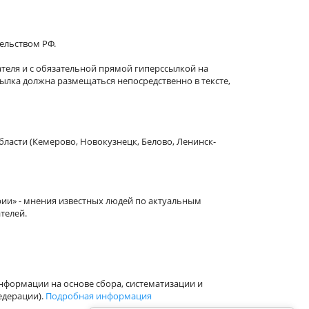
тельством РФ.
теля и с обязательной прямой гиперссылкой на
сылка должна размещаться непосредственно в тексте,
бласти (Кемерово, Новокузнецк, Белово, Ленинск-
рии» - мнения известных людей по актуальным
телей.
формации на основе сбора, систематизации и
едерации).
Подробная информация