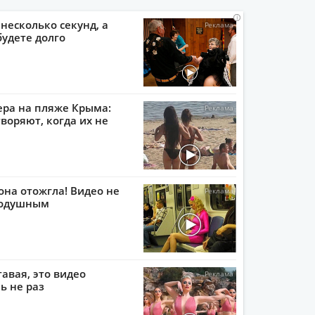
i
i
i
i
 несколько секунд, а
будете долго
ера на пляже Крыма:
воряют, когда их не
она отожгла! Видео не
нодушным
тавая, это видео
ь не раз