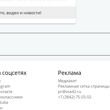
телей. Позиция редакции сайта
ов сообщений. На сайте не
корбительный характер либо
о, видео и новости!
могут привести к нарушению
 соцсетях
Реклама
x
Медиакит
egram
Рекламная сетка страницы
нтакте
pr@vse42.ru
оклассники
+7 (3842) 75-55-55
tube
н