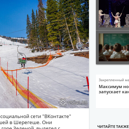
Закрепленный м
Максимум нов
запускает ка
 социальной сети "ВКонтакте"
дшей в Шерегеше. Они
ЧИТАЙТЕ ТАКЖЕ
 горе Зеленой, вылетел с