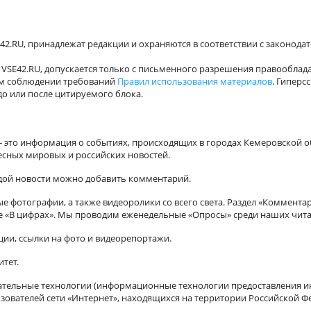
42.RU, принадлежат редакции и охраняются в соответствии с законода
VSE42.RU, допускается только с письменного разрешения правооблада
ном соблюдении требований
Правил использования материалов
. Гиперс
о или после цитируемого блока.
а - это информация о событиях, происходящих в городах Кемеровской о
есных мировых и российских новостей.
ждой новости можно добавить комментарий.
 фотографии, а также видеоролики со всего света. Раздел «Коммента
ле «В цифрах». Мы проводим еженедельные «Опросы» среди наших чита
ии, ссылки на фото и видеорепортажи.
итет.
ельные технологии (информационные технологии предоставления ин
зователей сети «Интернет», находящихся на территории Российской Ф