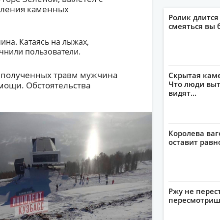
опления каменных
Ролик длится
смеяться вы 
ина. Катаясь на лыжах,
очнили пользователи.
т полученных травм мужчина
Скрытая кам
Что люди выт
мощи. Обстоятельства
видят...
Королева ваг
оставит рав
Ржу не перес
пересмотриш