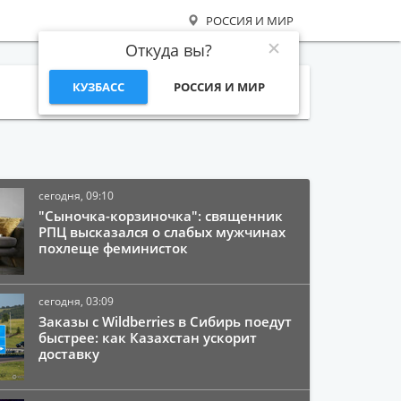
РОССИЯ И МИР
Откуда вы?
КУЗБАСС
РОССИЯ И МИР
Поиск
сегодня, 09:10
"Сыночка-корзиночка": священник
РПЦ высказался о слабых мужчинах
похлеще феминисток
сегодня, 03:09
Заказы с Wildberries в Сибирь поедут
быстрее: как Казахстан ускорит
доставку