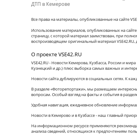
ДТП в Кемерове
Все права на материалы, опубликованные на сайте VSE
Использование материалов, опубликованных на сайте 
страницу, с которой материал заимствован, при пол
воспроизводящем оригинальный материал VSE42.RU, д
О проекте VSE42.RU
VSE42.RU - Новости Кемерова, Кузбасса, России и мир
Кузнецкий и др.) плюс выборка самых важных и интер
Новости сайта дублируются в социальных сетях. К ка
В разделе «Фоторепортажи», мы размещаем интересные
вопросам. Особый взгляд на факты и события в разде
Удобная навигация, ежедневное обновление информац
Новости в Кемерово и в Кузбассе - наш главный приор
На информационном ресурсе применяются рекомендат
анализа сведений, относящихся к предпочтениям поль