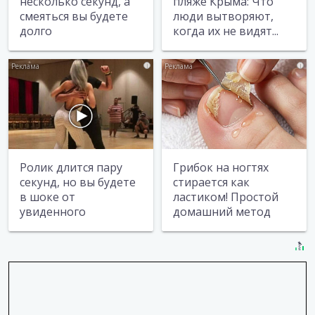
несколько секунд, а
пляже Крыма: Что
смеяться вы будете
люди вытворяют,
долго
когда их не видят...
i
i
Ролик длится пару
Грибок на ногтях
секунд, но вы будете
стирается как
в шоке от
ластиком! Простой
увиденного
домашний метод