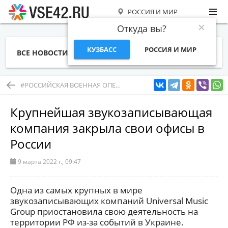
РОССИЯ И МИР
Откуда вы?
КУЗБАСС
РОССИЯ И МИР
ВСЕ НОВОСТИ
СТАТЬИ
ТЕМЫ
ФОТО
СПЕЦПРОЕКТЫ
РАБОТА И ДЕНЬГИ
#РОССИЙСКАЯ ВОЕННАЯ ОПЕРАЦИЯ В УКРАИНЕ
Крупнейшая звукозаписывающая
компания закрыла свои офисы в
России
9 марта 2022 г., 09:47
Одна из самых крупных в мире
звукозаписывающих компаний Universal Music
Group приостановила свою деятельность на
территории РФ из-за событий в Украине.