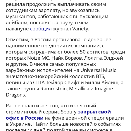
решила продолжить выплачивать своим
сотрудникам зарплату, но звукозапись
музыкантов, работающих с выпускающим
лейблом, поставят на паузу, о чем
накануне
сообщил
журнал Variety.
Отметим, в России организовано дочернее
одноименное предприятие компании, с
которым сотрудничают более 50 артистов, среди
которых Noize MC, Найк Борзов, Лолита, Элджей
и другие. В числе самых популярных
зарубежных исполнителей на Universal Music
значатся южнокорейский коллектив BTS,
певицы из США Тейлор Свифт и Билли Айлиш, а
также группы Rammstein, Metallica и Imagine
Dragons.
Ранее стало известно, что известный
стриминговый сервис Spotify
закрыл свой
офис в России
на фоне военной спецоперации
в Украине. Найти больше новостей о событиях
последних дней по этой теме вы сможете в