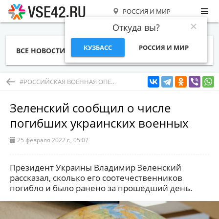
РОССИЯ И МИР
Откуда вы?
КУЗБАСС
РОССИЯ И МИР
ВСЕ НОВОСТИ
СТАТЬИ
ТЕМЫ
ФОТО
СПЕЦПРОЕКТЫ
РАБОТА И ДЕНЬГИ
#РОССИЙСКАЯ ВОЕННАЯ ОПЕРАЦИЯ В УКРАИНЕ
Зеленский сообщил о числе
погибших украинских военных
25 февраля 2022 г., 05:07
Президент Украины Владимир Зеленский
рассказал, сколько его соотечественников
погибло и было ранено за прошедший день.