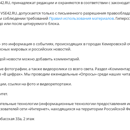
42.RU, принадлежат редакции и охраняются в соответствии с законода
VSE42.RU, допускается только с письменного разрешения правооблада
ном соблюдении требований
Правил использования материалов
. Гиперс
о или после цитируемого блока.
а - это информация о событиях, происходящих в городах Кемеровской о
есных мировых и российских новостей.
ждой новости можно добавить комментарий.
 фотографии, а также видеоролики со всего света. Раздел «Коммента
ле «В цифрах». Мы проводим еженедельные «Опросы» среди наших чита
ии, ссылки на фото и видеорепортажи.
итет.
ельные технологии (информационные технологии предоставления ин
зователей сети «Интернет», находящихся на территории Российской Ф
басская 33а, 2 этаж