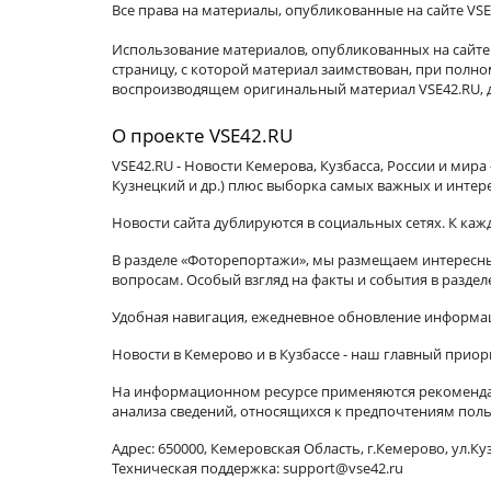
Все права на материалы, опубликованные на сайте VSE
Использование материалов, опубликованных на сайте 
страницу, с которой материал заимствован, при пол
воспроизводящем оригинальный материал VSE42.RU, д
О проекте VSE42.RU
VSE42.RU - Новости Кемерова, Кузбасса, России и мир
Кузнецкий и др.) плюс выборка самых важных и интер
Новости сайта дублируются в социальных сетях. К ка
В разделе «Фоторепортажи», мы размещаем интересные
вопросам. Особый взгляд на факты и события в разде
Удобная навигация, ежедневное обновление информац
Новости в Кемерово и в Кузбассе - наш главный приор
На информационном ресурсе применяются рекомендат
анализа сведений, относящихся к предпочтениям поль
Адрес: 650000, Кемеровская Область, г.Кемерово, ул.Куз
Техническая поддержка: support@vse42.ru