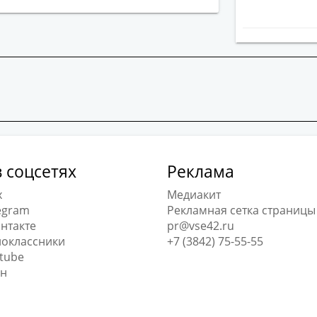
 соцсетях
Реклама
x
Медиакит
egram
Рекламная сетка страницы
нтакте
pr@vse42.ru
оклассники
+7 (3842) 75-55-55
tube
н