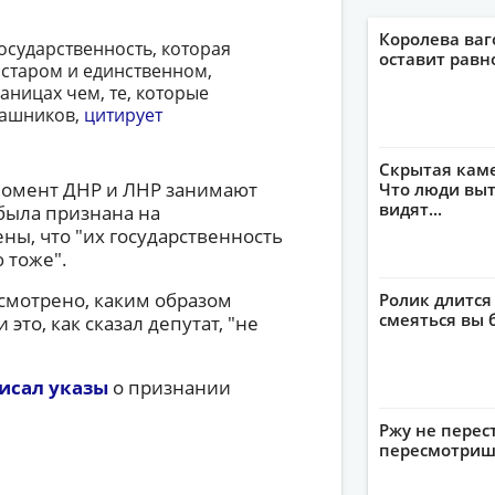
Королева ваг
государственность, которая
оставит рав
старом и единственном,
аницах чем, те, которые
лашников,
цитирует
Скрытая кам
й момент ДНР и ЛНР занимают
Что люди выт
видят...
была признана на
ны, что "их государственность
 тоже".
смотрено, каким образом
Ролик длится
смеяться вы 
это, как сказал депутат, "не
исал указы
о признании
Ржу не перес
пересмотриш