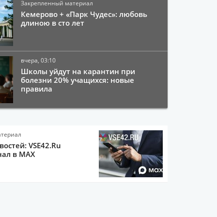
Закрепленный материал
Кемерово + «Парк Чудес»: любовь
длиною в сто лет
вчера, 03:10
Школы уйдут на карантин при
болезни 20% учащихся: новые
правила
атериал
остей: VSE42.Ru
нал в MAX