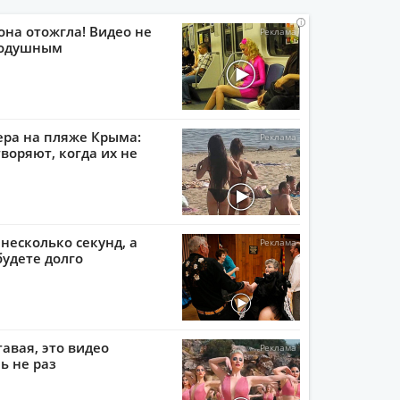
i
i
i
i
она отожгла! Видео не
нодушным
ера на пляже Крыма:
воряют, когда их не
 несколько секунд, а
будете долго
тавая, это видео
ь не раз