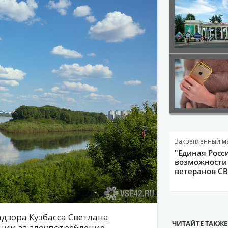
Закрепленный м
"Единая Росс
возможности 
ветеранов С
адзора Кузбасса Светлана
ЧИТАЙТЕ ТАКЖЕ
нии за злоупотребление