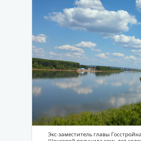
Экс-заместитель главы Госстройн
Шенгерей получила семь лет коло