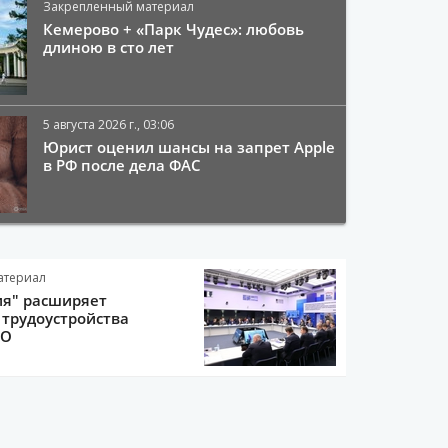
Закрепленный материал
Кемерово + «Парк Чудес»: любовь
длиною в сто лет
5 августа 2026 г., 03:06
Юрист оценил шансы на запрет Apple
в РФ после дела ФАС
атериал
ия" расширяет
трудоустройства
ВО