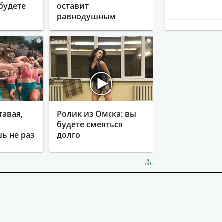
будете
оставит
равнодушным
i
i
тавая,
Ролик из Омска: вы
будете смеяться
ь не раз
долго