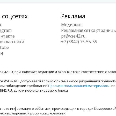
 соцсетях
Реклама
x
Медиакит
egram
Рекламная сетка страниц
нтакте
pr@vse42.ru
оклассники
+7 (3842) 75-55-55
tube
ен
SE42.RU, принадлежат редакции и охраняются в соответствии с зак
е VSE42.RU, допускается только с письменного разрешения правооб
лном соблюдении требований
Правил использования материалов
. Ги
42.RU, до или после цитируемого блока.
ра - это информация о событиях, происходящих в городах Кемеровско
ресных мировых и российских новостей.