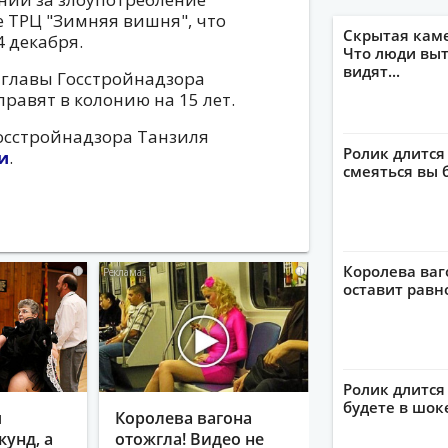
 ТРЦ "Зимняя вишня", что
Скрытая кам
4 декабря.
Что люди выт
видят...
-главы Госстройнадзора
правят в колонию на 15 лет.
Госстройнадзора Танзиля
Ролик длится
и
.
смеяться вы 
Королева ваг
i
i
оставит рав
Ролик длится 
будете в шок
я
Королева вагона
кунд, а
отожгла! Видео не