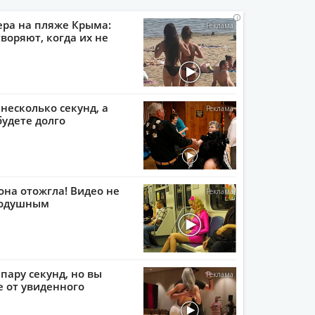
i
i
i
i
ера на пляже Крыма:
воряют, когда их не
 несколько секунд, а
будете долго
она отожгла! Видео не
нодушным
пару секунд, но вы
е от увиденного