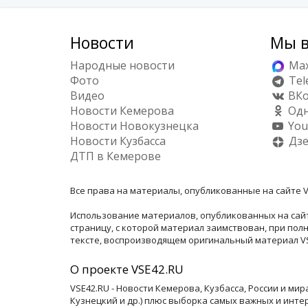
Новости
Мы в
Народные новости
Ma
Фото
Tel
Видео
ВКо
Новости Кемерова
Одн
Новости Новокузнецка
You
Новости Кузбасса
Дз
ДТП в Кемерове
Все права на материалы, опубликованные на сайте V
Использование материалов, опубликованных на сайт
страницу, с которой материал заимствован, при по
тексте, воспроизводящем оригинальный материал VSE
О проекте VSE42.RU
VSE42.RU - Новости Кемерова, Кузбасса, России и ми
Кузнецкий и др.) плюс выборка самых важных и инте