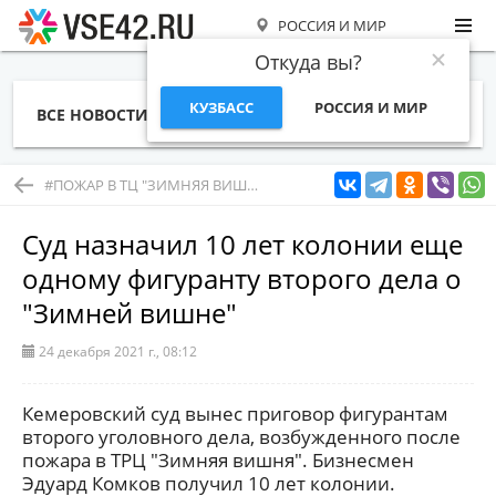
РОССИЯ И МИР
Откуда вы?
КУЗБАСС
РОССИЯ И МИР
ВСЕ НОВОСТИ
СТАТЬИ
ТЕМЫ
ФОТО
СПЕЦПРОЕКТЫ
РАБОТА И ДЕНЬГИ
#ПОЖАР В ТЦ "ЗИМНЯЯ ВИШНЯ" В КЕМЕРОВЕ
Суд назначил 10 лет колонии еще
одному фигуранту второго дела о
"Зимней вишне"
24 декабря 2021 г., 08:12
Кемеровский суд вынес приговор фигурантам
второго уголовного дела, возбужденного после
пожара в ТРЦ "Зимняя вишня". Бизнесмен
Эдуард Комков получил 10 лет колонии.