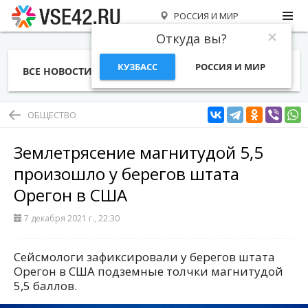
РОССИЯ И МИР
Откуда вы?
КУЗБАСС
РОССИЯ И МИР
ВСЕ НОВОСТИ
СТАТЬИ
ТЕМЫ
ФОТО
СПЕЦПРОЕКТЫ
РАБОТА И ДЕНЬГИ
ОБЩЕСТВО
Землетрясение магнитудой 5,5
произошло у берегов штата
Орегон в США
7 декабря 2021 г., 22:30
Сейсмологи зафиксировали у берегов штата
Орегон в США подземные толчки магнитудой
5,5 баллов.