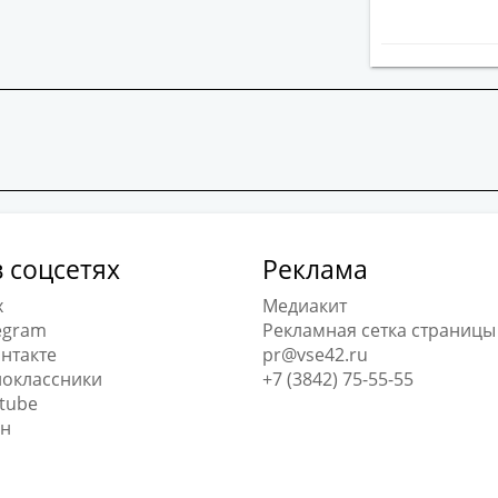
 соцсетях
Реклама
x
Медиакит
egram
Рекламная сетка страницы
нтакте
pr@vse42.ru
оклассники
+7 (3842) 75-55-55
tube
н