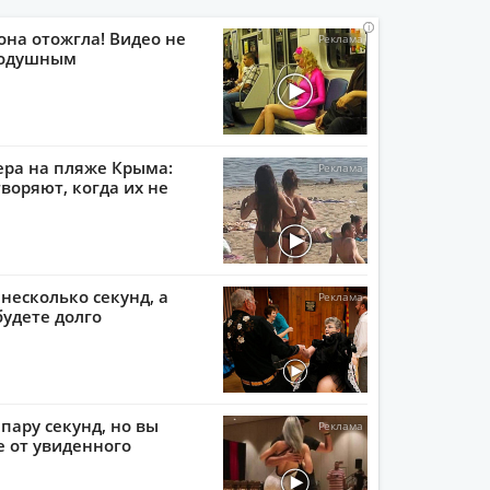
i
i
i
i
она отожгла! Видео не
нодушным
ера на пляже Крыма:
воряют, когда их не
 несколько секунд, а
будете долго
пару секунд, но вы
е от увиденного