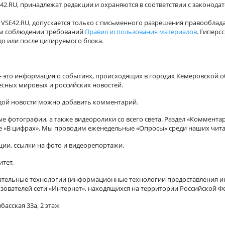
42.RU, принадлежат редакции и охраняются в соответствии с законода
VSE42.RU, допускается только с письменного разрешения правооблада
ном соблюдении требований
Правил использования материалов
. Гиперс
о или после цитируемого блока.
а - это информация о событиях, происходящих в городах Кемеровской о
есных мировых и российских новостей.
ждой новости можно добавить комментарий.
 фотографии, а также видеоролики со всего света. Раздел «Коммента
ле «В цифрах». Мы проводим еженедельные «Опросы» среди наших чита
ии, ссылки на фото и видеорепортажи.
итет.
ельные технологии (информационные технологии предоставления ин
зователей сети «Интернет», находящихся на территории Российской Ф
басская 33а, 2 этаж