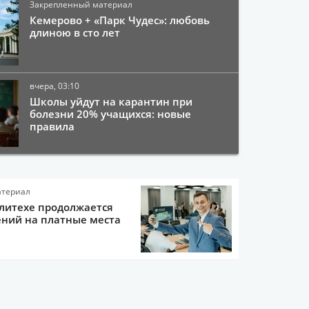
Закрепленный материал
Кемерово + «Парк Чудес»: любовь
длиною в сто лет
вчера, 03:10
Школы уйдут на карантин при
болезни 20% учащихся: новые
правила
атериал
литехе продолжается
ний на платные места