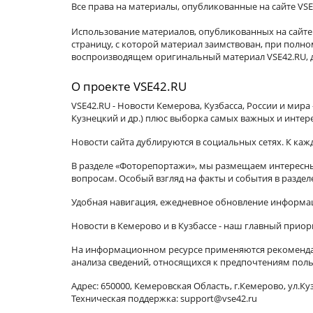
Все права на материалы, опубликованные на сайте VSE
Использование материалов, опубликованных на сайте 
страницу, с которой материал заимствован, при пол
воспроизводящем оригинальный материал VSE42.RU, д
О проекте VSE42.RU
VSE42.RU - Новости Кемерова, Кузбасса, России и мир
Кузнецкий и др.) плюс выборка самых важных и интер
Новости сайта дублируются в социальных сетях. К ка
В разделе «Фоторепортажи», мы размещаем интересные
вопросам. Особый взгляд на факты и события в разде
Удобная навигация, ежедневное обновление информац
Новости в Кемерово и в Кузбассе - наш главный приор
На информационном ресурсе применяются рекомендат
анализа сведений, относящихся к предпочтениям поль
Адрес: 650000, Кемеровская Область, г.Кемерово, ул.Куз
Техническая поддержка: support@vse42.ru