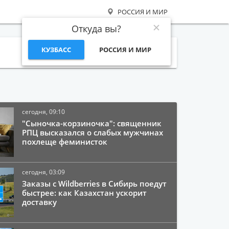
РОССИЯ И МИР
Откуда вы?
КУЗБАСС
РОССИЯ И МИР
Поиск
сегодня, 09:10
"Сыночка-корзиночка": священник
РПЦ высказался о слабых мужчинах
похлеще феминисток
сегодня, 03:09
Заказы с Wildberries в Сибирь поедут
быстрее: как Казахстан ускорит
доставку