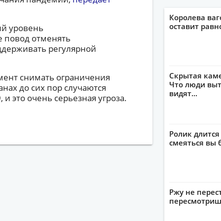
Королева ваг
оставит рав
ий уровень
е повод отменять
оддерживать регулярной
Скрытая кам
омент снимать ограничения
Что люди выт
анах до сих пор случаются
видят...
и это очень серьезная угроза.
Ролик длится
смеяться вы 
Ржу не перес
пересмотриш