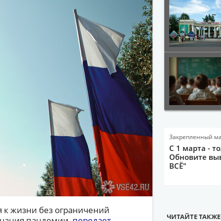
Закрепленный м
С 1 марта - т
Обновите выв
ВСЁ"
я к жизни без ограничений
ЧИТАЙТЕ ТАКЖЕ
нчания пандемии,
передает