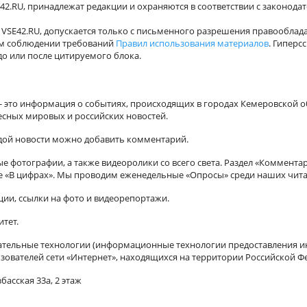
42.RU, принадлежат редакции и охраняются в соответствии с законода
VSE42.RU, допускается только с письменного разрешения правооблада
ном соблюдении требований
Правил использования материалов
. Гиперс
о или после цитируемого блока.
а - это информация о событиях, происходящих в городах Кемеровской о
есных мировых и российских новостей.
ждой новости можно добавить комментарий.
 фотографии, а также видеоролики со всего света. Раздел «Коммента
ле «В цифрах». Мы проводим еженедельные «Опросы» среди наших чита
ии, ссылки на фото и видеорепортажи.
итет.
ельные технологии (информационные технологии предоставления ин
зователей сети «Интернет», находящихся на территории Российской Ф
басская 33а, 2 этаж