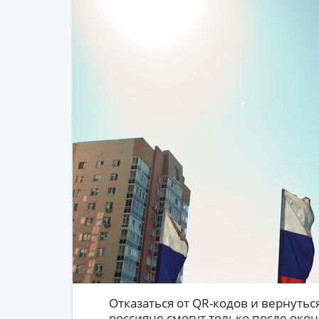
Отказаться от QR-кодов и вернутьс
россияне смогут только после око