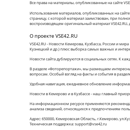
Все права на материалы, опубликованные на сайте VSE
Использование материалов, опубликованных на сайте 
страницу, с которой материал заимствован, при пол
воспроизводящем оригинальный материал VSE42.RU, д
О проекте VSE42.RU
VSE42.RU - Новости Кемерова, Кузбасса, России и мир
Кузнецкий и др.) плюс выборка самых важных и интер
Новости сайта дублируются в социальных сетях. К ка
В разделе «Фоторепортажи», мы размещаем интересные
вопросам. Особый взгляд на факты и события в разде
Удобная навигация, ежедневное обновление информац
Новости в Кемерово и в Кузбассе - наш главный приор
На информационном ресурсе применяются рекомендат
анализа сведений, относящихся к предпочтениям поль
Адрес: 650000, Кемеровская Область, г.Кемерово, ул.Куз
Техническая поддержка: support@vse42.ru