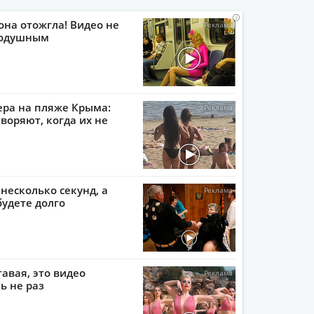
i
i
i
i
она отожгла! Видео не
нодушным
ера на пляже Крыма:
воряют, когда их не
 несколько секунд, а
будете долго
тавая, это видео
ь не раз