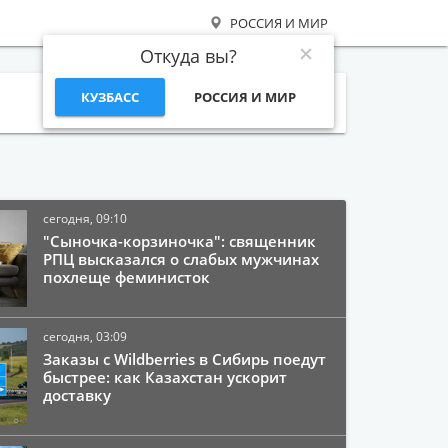
РОССИЯ И МИР
Откуда вы?
КУЗБАСС
РОССИЯ И МИР
Поиск
сегодня, 09:10
"Сыночка-корзиночка": священник
РПЦ высказался о слабых мужчинах
похлеще феминисток
сегодня, 03:09
Заказы с Wildberries в Сибирь поедут
быстрее: как Казахстан ускорит
доставку