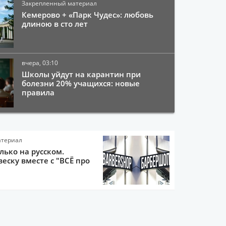
Закрепленный материал
Кемерово + «Парк Чудес»: любовь
длиною в сто лет
вчера, 03:10
Школы уйдут на карантин при
болезни 20% учащихся: новые
правила
атериал
олько на русском.
еску вместе с "ВСЁ про