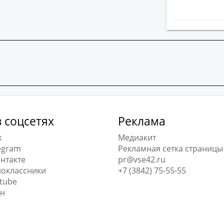
 соцсетях
Реклама
x
Медиакит
egram
Рекламная сетка страницы
нтакте
pr@vse42.ru
оклассники
+7 (3842) 75-55-55
tube
н