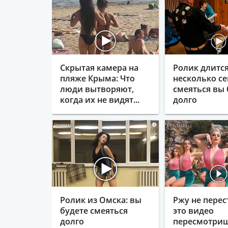
Скрытая камера на
Ролик длитс
пляже Крыма: Что
несколько се
люди вытворяют,
смеяться вы 
когда их не видят...
долго
i
Ролик из Омска: вы
Ржу не перес
будете смеяться
это видео
долго
пересмотриш