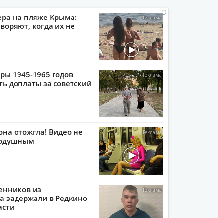
i
i
i
i
ера на пляже Крыма:
воряют, когда их не
ры 1945-1965 годов
ть доплаты за советский
она отожгла! Видео не
нодушным
енников из
а задержали в Редкино
асти