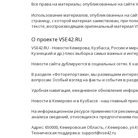
Все права на материалы, опубликованные на сайте V
Использование материалов, опубликованных на сайт
страницу, с которой материал заимствован, при по
тексте, воспроизводящем оригинальный материал VSE
О проекте VSE42.RU
VSE42.RU - Новости Кемерова, Кузбасса, России и ми
Кузнецкий и др.) плюс выборка самых важных и инте
Новости сайта дублируются в социальных сетях. К 
В разделе «Фоторепортажи», мы размещаем интересн
вопросам. Особый взгляд на факты и события в раз
Удобная навигация, ежедневное обновление информ
Новости в Кемерово и в Кузбассе - наш главный прио
На информационном ресурсе применяются рекоменда
анализа сведений, относящихся к предпочтениям по
Адрес: 650000, Кемеровская Область, г.Кемерово, ул.К
Техническая поддержка: support@vse42.ru