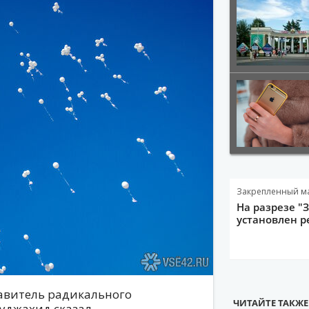
Закрепленный м
На разрезе "
установлен р
тавитель радикального
ЧИТАЙТЕ ТАКЖЕ
уджахид сказал,