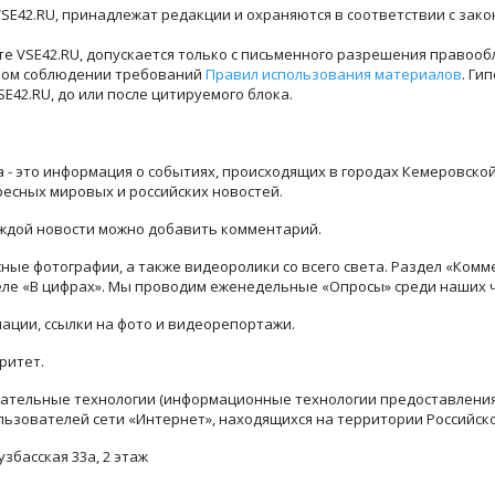
SE42.RU, принадлежат редакции и охраняются в соответствии с зак
е VSE42.RU, допускается только с письменного разрешения правооб
лном соблюдении требований
Правил использования материалов
. Ги
42.RU, до или после цитируемого блока.
ра - это информация о событиях, происходящих в городах Кемеровско
ресных мировых и российских новостей.
каждой новости можно добавить комментарий.
ые фотографии, а также видеоролики со всего света. Раздел «Комм
деле «В цифрах». Мы проводим еженедельные «Опросы» среди наших 
ации, ссылки на фото и видеорепортажи.
ритет.
тельные технологии (информационные технологии предоставления 
льзователей сети «Интернет», находящихся на территории Российск
узбасская 33а, 2 этаж