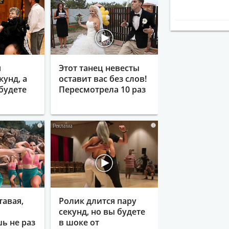
я
Этот танец невесты
кунд, а
оставит вас без слов!
будете
Пересмотрела 10 раз
i
i
тавая,
Ролик длится пару
секунд, но вы будете
ь не раз
в шоке от