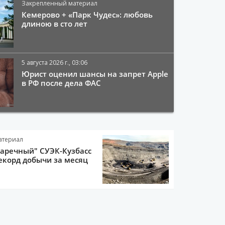
Закрепленный материал
Кемерово + «Парк Чудес»: любовь
длиною в сто лет
5 августа 2026 г., 03:06
Юрист оценил шансы на запрет Apple
в РФ после дела ФАС
атериал
Заречный" СУЭК-Кузбасс
екорд добычи за месяц