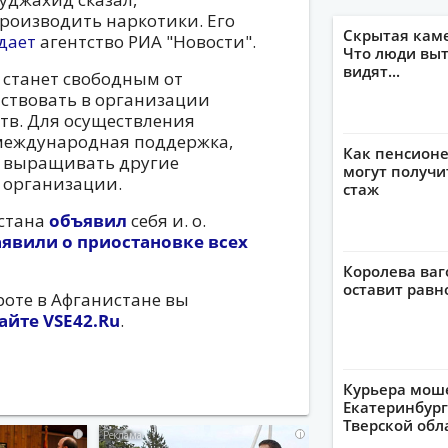
производить наркотики. Его
Скрытая кам
дает
агентство РИА "Новости".
Что люди выт
видят...
о станет свободным от
аствовать в организации
в. Для осуществления
международная поддержка,
Как пенсионе
ь выращивать другие
могут получи
 организации.
стаж
стана
объявил
себя и. о.
аявили о приостановке всех
Королева ваг
оставит рав
оте в Афганистане вы
айте VSE42.Ru
.
Курьера мош
Екатеринбург
Тверской обл
i
i