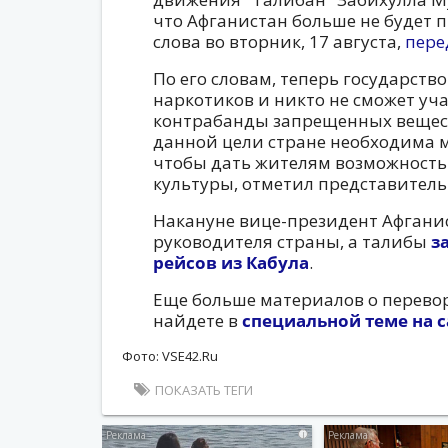
что Афганистан больше не будет 
слова во вторник, 17 августа,
пере
По его словам, теперь государств
наркотиков и никто не сможет уч
контрабанды запрещенных вещест
данной цели стране необходима 
чтобы дать жителям возможност
культуры, отметил представитель
Накануне вице-президент Афгани
руководителя страны, а талибы
з
рейсов из Кабула
.
Еще больше материалов о перевор
найдете в
специальной теме на с
Фото: VSE42.Ru
ПОКАЗАТЬ ТЕГИ
i