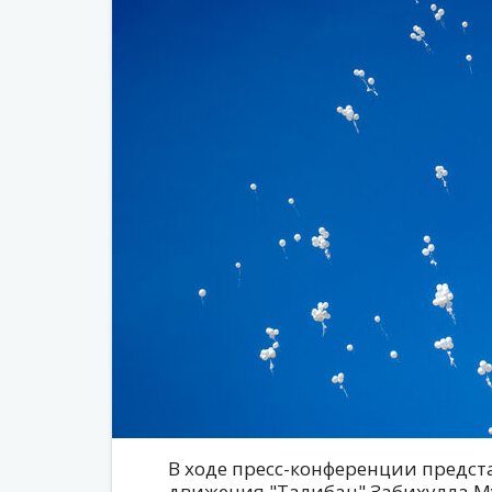
В ходе пресс-конференции предс
движения "Талибан" Забихулла М