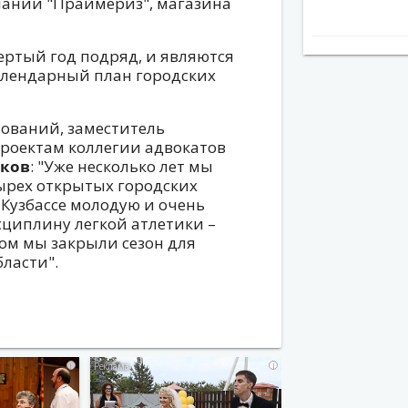
пании "Праймериз", магазина
ртый год подряд, и являются
лендарный план городских
ований, заместитель
роектам коллегии адвокатов
иков
: "Уже несколько лет мы
ырех открытых городских
 Кузбассе молодую и очень
циплину легкой атлетики –
м мы закрыли сезон для
ласти".
i
i