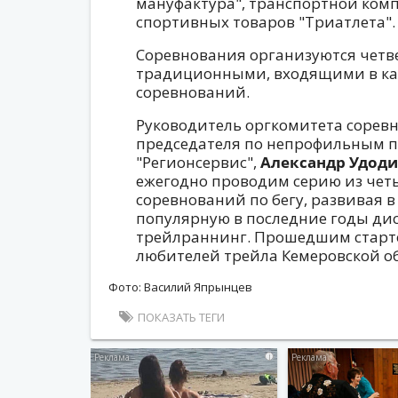
мануфактура", транспортной ком
спортивных товаров "Триатлета".
Соревнования организуются четве
традиционными, входящими в ка
соревнований.
Руководитель оргкомитета соревн
председателя по непрофильным п
"Регионсервис",
Александр Удод
ежегодно проводим серию из чет
соревнований по бегу, развивая в
популярную в последние годы дис
трейлраннинг. Прошедшим старто
любителей трейла Кемеровской об
Фото: Василий Япрынцев
ПОКАЗАТЬ ТЕГИ
i