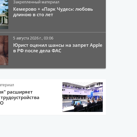
Закрепленный материал
Кемерово + «Парк Чудес»: любовь
длиною в сто лет
5 августа 2026 г., 03:06
Юрист оценил шансы на запрет Apple
в РФ после дела ФАС
атериал
ия" расширяет
трудоустройства
ВО