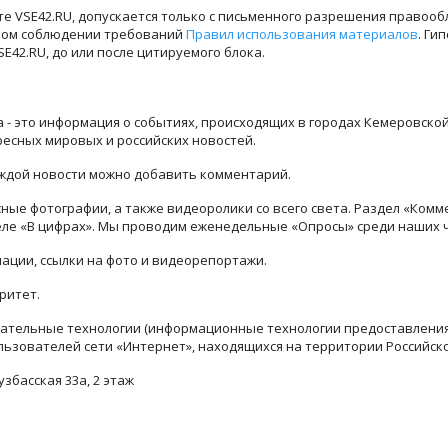
е VSE42.RU, допускается только с письменного разрешения правооб
лном соблюдении требований
Правил использования материалов
. Ги
42.RU, до или после цитируемого блока.
ра - это информация о событиях, происходящих в городах Кемеровско
ресных мировых и российских новостей.
каждой новости можно добавить комментарий.
ые фотографии, а также видеоролики со всего света. Раздел «Комм
деле «В цифрах». Мы проводим еженедельные «Опросы» среди наших 
ации, ссылки на фото и видеорепортажи.
ритет.
тельные технологии (информационные технологии предоставления 
льзователей сети «Интернет», находящихся на территории Российск
узбасская 33а, 2 этаж