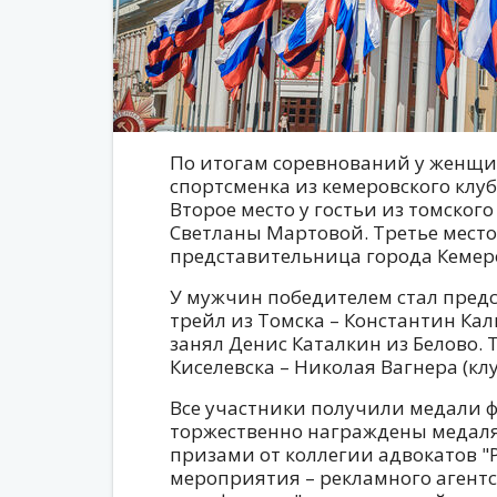
По итогам соревнований у женщи
спортсменка из кемеровского клуб
Второе место у гостьи из томског
Светланы Мартовой. Третье место
представительница города Кемеро
У мужчин победителем стал пред
трейл из Томска – Константин Кал
занял Денис Каталкин из Белово. 
Киселевска – Николая Вагнера (клу
Все участники получили медали
торжественно награждены медал
призами от коллегии адвокатов "
мероприятия – рекламного агентс