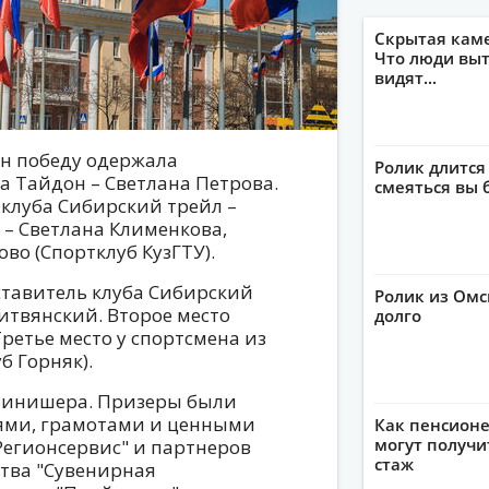
Скрытая кам
Что люди выт
видят...
н победу одержала
Ролик длится
а Тайдон – Светлана Петрова.
смеяться вы 
о клуба Сибирский трейл –
 – Светлана Клименкова,
во (Спортклуб КузГТУ).
ставитель клуба Сибирский
Ролик из Омс
итвянский. Второе место
долго
Третье место у спортсмена из
б Горняк).
 финишера. Призеры были
ями, грамотами и ценными
Как пенсионе
могут получи
Регионсервис" и партнеров
стаж
тва "Сувенирная