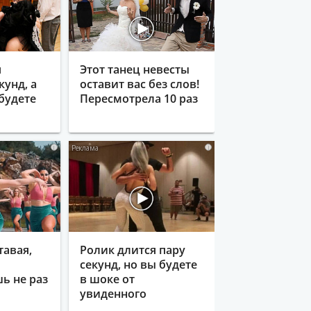
я
Этот танец невесты
кунд, а
оставит вас без слов!
будете
Пересмотрела 10 раз
i
i
тавая,
Ролик длится пару
секунд, но вы будете
ь не раз
в шоке от
увиденного