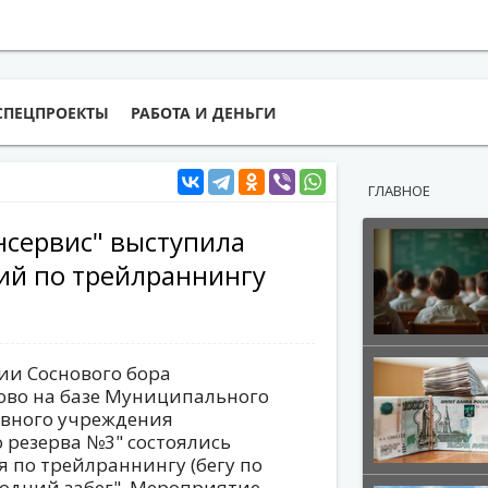
СПЕЦПРОЕКТЫ
РАБОТА И ДЕНЬГИ
ГЛАВНОЕ
нсервис" выступила
ий по трейлраннингу
ии Соснового бора
ово на базе Муниципального
ивного учреждения
 резерва №3" состоялись
 по трейлраннингу (бегу по
годний забег". Мероприятие