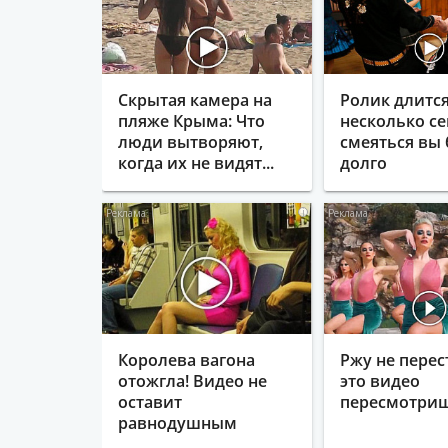
Скрытая камера на
Ролик длитс
пляже Крыма: Что
несколько се
люди вытворяют,
смеяться вы 
когда их не видят...
долго
i
Королева вагона
Ржу не перес
отожгла! Видео не
это видео
оставит
пересмотриш
равнодушным