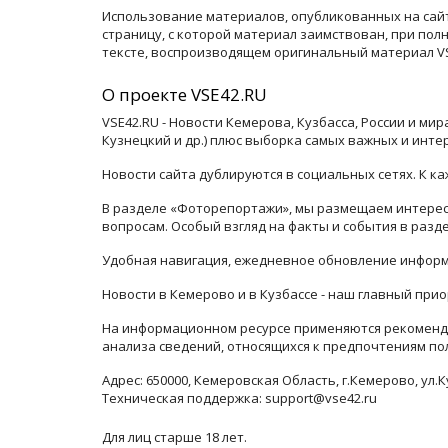
Использование материалов, опубликованных на сайт
страницу, с которой материал заимствован, при по
тексте, воспроизводящем оригинальный материал VSE
О проекте VSE42.RU
VSE42.RU - Новости Кемерова, Кузбасса, России и ми
Кузнецкий и др.) плюс выборка самых важных и инте
Новости сайта дублируются в социальных сетях. К 
В разделе «Фоторепортажи», мы размещаем интересн
вопросам. Особый взгляд на факты и события в раз
Удобная навигация, ежедневное обновление информ
Новости в Кемерово и в Кузбассе - наш главный прио
На информационном ресурсе применяются рекоменда
анализа сведений, относящихся к предпочтениям по
Адрес: 650000, Кемеровская Область, г.Кемерово, ул.К
Техническая поддержка: support@vse42.ru
Для лиц старше 18 лет.