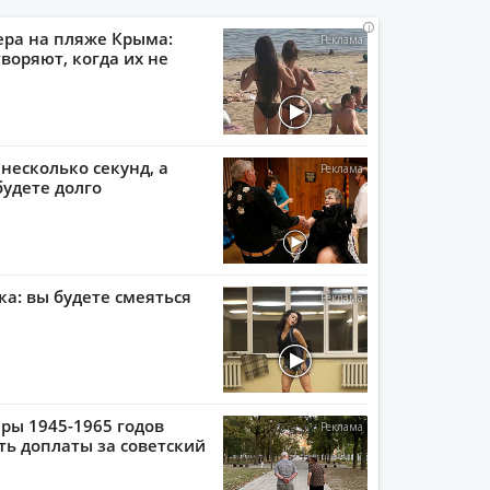
i
i
i
i
ера на пляже Крыма:
воряют, когда их не
 несколько секунд, а
будете долго
ка: вы будете смеяться
ры 1945-1965 годов
ть доплаты за советский