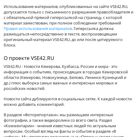
Использование материалов, опубликованных на сайте VSE42.RU,
допускается только с письменного разрешения правообладателя и
с обязательной прямой гиперссылкой на страницу, с которой
материал заимствован, при полном соблюдении требований
Правил использования материалов
. Гиперссылка должна
размещаться непосредственно в тексте, воспроизводящем
оригинальный материал VSE42.RU, до или после цитируемого
блока.
О проекте VSE42.RU
VSE42.RU - Новости Кемерова, Кузбасса, России и мира - это
информация о событиях, происходящих в городах Кемеровской
области (Кемерово, Новокузнецк, Белово, Ленинск-Кузнецкий и
др.) плюс выборка самых важных и интересных мировых и
российских новостей.
Новости сайта дублируются в социальных сетях. К каждой новости
можно добавить комментарий.
В разделе «Фоторепортажи», мы размещаем интересные
фотографии, а также видеоролики со всего света. Раздел
«Комментарии» - мнения известных людей по актуальным
вопросам. Особый взгляд на факты и события в разделе «В
цифрах». Мы проводим еженедельные «Опросы» среди наших