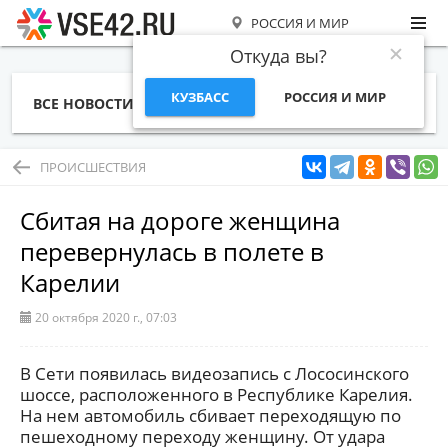
РОССИЯ И МИР
Откуда вы?
КУЗБАСС
РОССИЯ И МИР
ВСЕ НОВОСТИ
СТАТЬИ
ТЕМЫ
ФОТО
СПЕЦПРОЕКТЫ
РАБОТА И ДЕНЬГИ
ПРОИСШЕСТВИЯ
Сбитая на дороге женщина
перевернулась в полете в
Карелии
20 октября 2020 г., 07:03
В Сети появилась видеозапись с Лососинского
шоссе, расположенного в Республике Карелия.
На нем автомобиль сбивает переходящую по
пешеходному переходу женщину. От удара