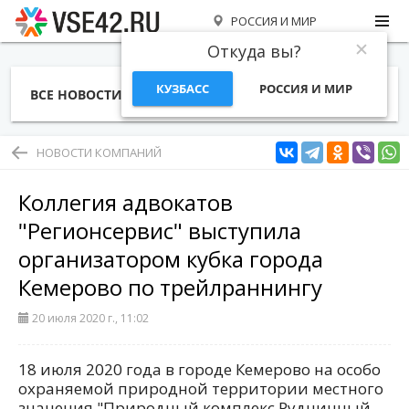
РОССИЯ И МИР
Откуда вы?
КУЗБАСС
РОССИЯ И МИР
ВСЕ НОВОСТИ
СТАТЬИ
ТЕМЫ
ФОТО
СПЕЦПРОЕКТЫ
РАБОТА И ДЕНЬГИ
НОВОСТИ КОМПАНИЙ
Коллегия адвокатов
"Регионсервис" выступила
организатором кубка города
Кемерово по трейлраннингу
20 июля 2020 г., 11:02
18 июля 2020 года в городе Кемерово на особо
охраняемой природной территории местного
значения "Природный комплекс Рудничный