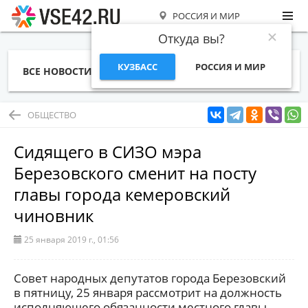
РОССИЯ И МИР
Откуда вы?
КУЗБАСС
РОССИЯ И МИР
ВСЕ НОВОСТИ
СТАТЬИ
ТЕМЫ
ФОТО
СПЕЦПРОЕКТЫ
РАБОТА И ДЕНЬГИ
ОБЩЕСТВО
Сидящего в СИЗО мэра
Березовского сменит на посту
главы города кемеровский
чиновник
25 января 2019 г., 01:56
Совет народных депутатов города Березовский
в пятницу, 25 января рассмотрит на должность
исполняющего обязанности местного главы