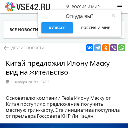
РОССИЯ И МИР
Откуда вы?
КУЗБАСС
РОССИЯ И МИР
ВСЕ НОВОСТИ
СТАТЬИ
ТЕМЫ
ФОТО
СПЕЦПРОЕКТЫ
РАБОТА И ДЕНЬГИ
ДРУГИЕ НОВОСТИ
Китай предложил Илону Маску
вид на жительство
11 января 2019 г., 04:02
Основателю компании Tesla Илону Маску от
Китая поступило предложение получить
местную грин-карту. Эта инициатива поступила
от премьера Госсовета КНР Ли Кэцян.