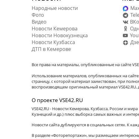
Народные новости
Ma
Фото
Tel
Видео
ВКо
Новости Кемерова
Одн
Новости Новокузнецка
You
Новости Кузбасса
Дзе
ДТП в Кемерове
Все права на материалы, опубликованные на сайте VSE
Использование материалов, опубликованных на сайте 
страницу, с которой материал заимствован, при пол
воспроизводящем оригинальный материал VSE42.RU, д
О проекте VSE42.RU
VSE42.RU - Новости Кемерова, Кузбасса, России и мир
Кузнецкий и др.) плюс выборка самых важных и интер
Новости сайта дублируются в социальных сетях. К ка
В разделе «Фоторепортажи», мы размещаем интересные