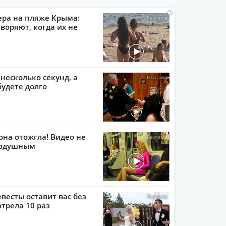
i
i
i
i
ера на пляже Крыма:
воряют, когда их не
 несколько секунд, а
будете долго
она отожгла! Видео не
нодушным
евесты оставит вас без
отрела 10 раз