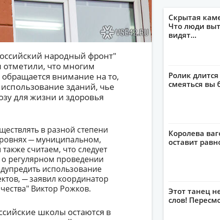
Скрытая кам
Что люди выт
видят...
оссийский народный фронт"
 отметили, что многим
Ролик длится
обращается внимание на то,
смеяться вы 
 использование зданий, чье
озу для жизни и здоровья
ществлять в разной степени
Королева ваг
уровнях ─ муниципальном,
оставит рав
также считаем, что следует
 о регулярном проведении
едупредить использование
ктов, ─ заявил координатор
чества" Виктор Рожков.
Этот танец н
слов! Пересм
ссийские школы остаются в