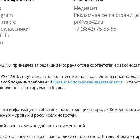
x
Медиакит
egram
Рекламная сетка страницы
нтакте
pr@vse42.ru
оклассники
+7 (3842) 75-55-55
tube
н
42.RU, принадлежат редакции и охраняются в соответствии с законода
VSE42.RU, допускается только с письменного разрешения правооблада
ном соблюдении требований
Правил использования материалов
. Гиперс
о или после цитируемого блока.
а - это информация о событиях, происходящих в городах Кемеровской о
есных мировых и российских новостей.
ждой новости можно добавить комментарий.
 фотографии, а также видеоролики со всего света. Раздел «Коммента