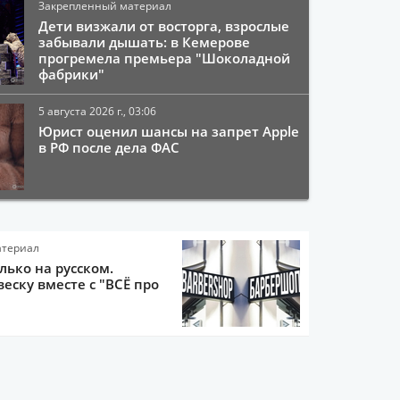
Закрепленный материал
Дети визжали от восторга, взрослые
забывали дышать: в Кемерове
прогремела премьера "Шоколадной
фабрики"
5 августа 2026 г., 03:06
Юрист оценил шансы на запрет Apple
в РФ после дела ФАС
атериал
олько на русском.
еску вместе с "ВСЁ про