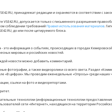
SE42.RU, принадлежат редакции и охраняются в соответствии с зак
е VSE42.RU, допускается только с письменного разрешения правооб
лном соблюдении требований
Правил использования материалов
. Ги
42.RU, до или после цитируемого блока.
ра - это информация о событиях, происходящих в городах Кемеровско
ресных мировых и российских новостей.
каждой новости можно добавить комментарий.
ые фотографии, а также видеоролики со всего света. Раздел «Комм
деле «В цифрах». Мы проводим еженедельные «Опросы» среди наших 
ации, ссылки на фото и видеорепортажи.
ритет.
тельные технологии (информационные технологии предоставления 
льзователей сети «Интернет», находящихся на территории Российск