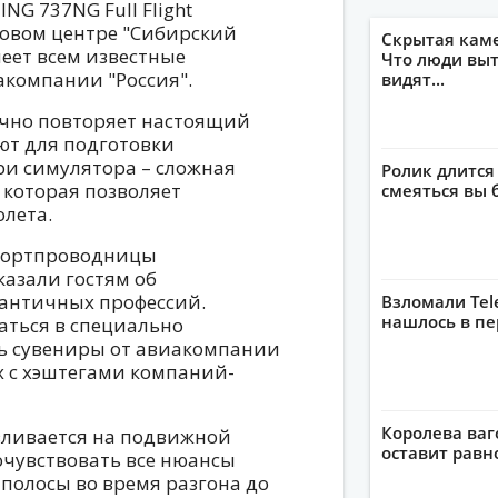
G 737NG Full Flight
рговом центре "Сибирский
Скрытая кам
еет всем известные
Что люди выт
акомпании "Россия".
видят...
чно повторяет настоящий
ют для подготовки
ри симулятора – сложная
Ролик длится
 которая позволяет
смеяться вы 
лета.
 бортпроводницы
казали гостям об
мантичных профессий.
Взломали Tel
нашлось в пе
аться в специально
ь сувениры от авиакомпании
х с хэштегами компаний-
Королева ваг
вливается на подвижной
оставит рав
очувствовать все нюансы
 полосы во время разгона до