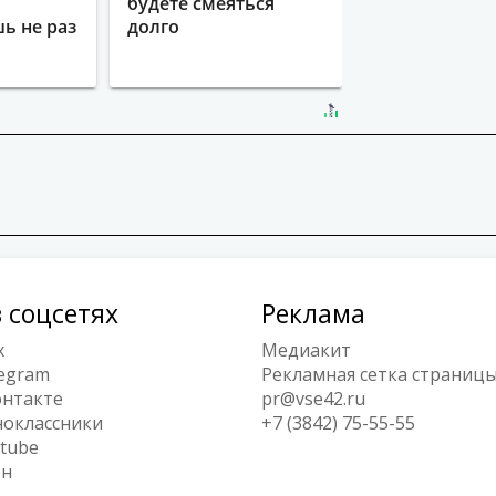
будете смеяться
ь не раз
долго
 соцсетях
Реклама
x
Медиакит
egram
Рекламная сетка страниц
нтакте
pr@vse42.ru
оклассники
+7 (3842) 75-55-55
tube
ен