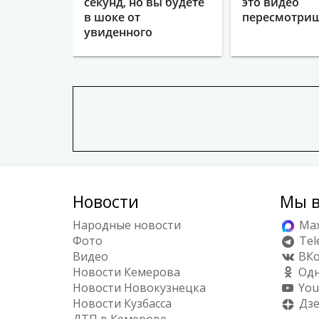
секунд, но вы будете
это видео
в шоке от
пересмотриш
увиденного
Новости
Мы в
Народные новости
Ma
Фото
Tel
Видео
ВКо
Новости Кемерова
Одн
Новости Новокузнецка
You
Новости Кузбасса
Дз
ДТП в Кемерове