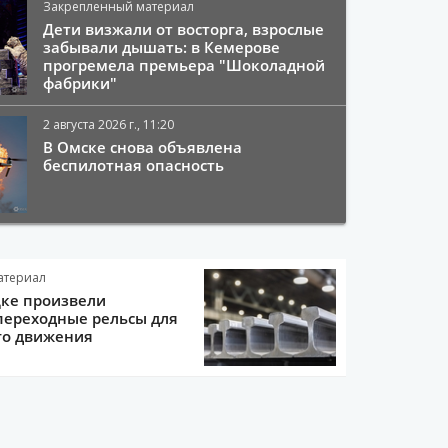
Закрепленный материал
Дети визжали от восторга, взрослые
забывали дышать: в Кемерове
прогремела премьера "Шоколадной
фабрики"
2 августа 2026 г., 11:20
В Омске снова объявлена
беспилотная опасность
атериал
цке произвели
переходные рельсы для
го движения