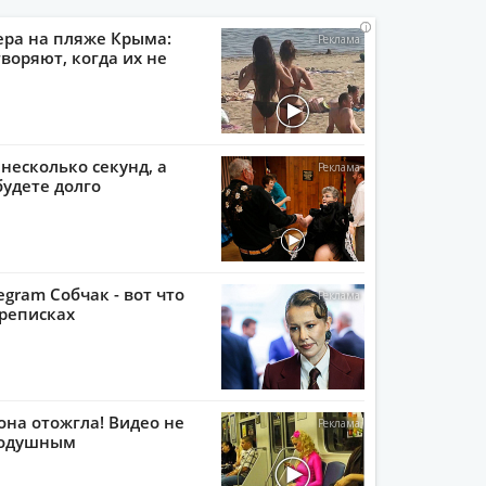
i
i
i
i
ера на пляже Крыма:
воряют, когда их не
 несколько секунд, а
будете долго
egram Собчак - вот что
реписках
она отожгла! Видео не
нодушным