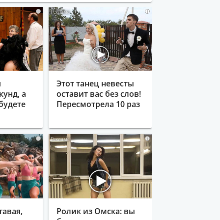
i
i
я
Этот танец невесты
кунд, а
оставит вас без слов!
будете
Пересмотрела 10 раз
i
i
тавая,
Ролик из Омска: вы