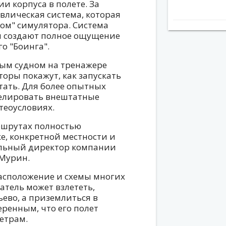
и корпуса в полете. За
влическая система, которая
ом" симулятора. Система
ы создают полное ощущение
о "Боинга".
ым судном на тренажере
оры покажут, как запускать
тать. Для более опытных
елировать внештатные
теоусловиях.
ршрутах полностью
е, конкретной местности и
ральный директор компании
Мурин.
асположение и схемы многих
атель может взлететь,
ево, а приземлиться в
еренным, что его полет
етрам.