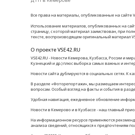
Все права на материалы, опубликованные на сайте V
Использование материалов, опубликованных на сайт
страницу, с которой материал заимствован, при по
тексте, воспроизводящем оригинальный материал VSE
О проекте VSE42.RU
VSE42.RU - Новости Кемерова, Кузбасса, России и ми
Кузнецкий и др.) плюс выборка самых важных и инте
Новости сайта дублируются в социальных сетях. К 
В разделе «Фоторепортажи», мы размещаем интересн
вопросам. Особый взгляд на факты и события в раз
Удобная навигация, ежедневное обновление информ
Новости в Кемерово и в Кузбассе - наш главный прио
На информационном ресурсе применяются рекоменда
анализа сведений, относящихся к предпочтениям по