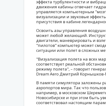
эффекта турбулентности и вибраци
движения кабины отвечает гидра
управляется компьютерным "мозг
визуализации и звуковые эффект
присутствия в кабине легендарног
Освоить азы управления воздушн
может любой желающий. Инструкт
двигатели, маневрировать и взле
"пилотов" компьютер может смод
ситуации или полет в сложных ме
"Визуализация полета на всех ма
соответствует реальной обстановк
режиму полета", – говорит гене
Dream Aero Дмитрий Корнышков-
В памяти симулятора заложены р
аэропортов мира. Так что пользов
например, в московском Шереметь
Новосибирске и при этом быть ув
соответствовал настоящим парам