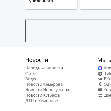
увиденного
Новости
Мы в
Народные новости
Ma
Фото
Tel
Видео
ВКо
Новости Кемерова
Одн
Новости Новокузнецка
You
Новости Кузбасса
Дз
ДТП в Кемерове