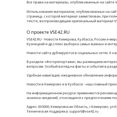
Все права на материалы, опубликованные на сайте V
Использование материалов, опубликованных на сайт
страницу, с которой материал заимствован, при по
тексте, воспроизводящем оригинальный материал VSE
О проекте VSE42.RU
VSE42.RU - Новости Кемерова, Кузбасса, России и ми
Кузнецкий и др.) плюс выборка самых важных и инте
Новости сайта дублируются в социальных сетях. К 
В разделе «Фоторепортажи», мы размещаем интересн
вопросам. Особый взгляд на факты и события в раз
Удобная навигация, ежедневное обновление информ
Новости в Кемерово и в Кузбассе - наш главный прио
На информационном ресурсе применяются рекоменда
анализа сведений, относящихся к предпочтениям по
Адрес: 650000, Кемеровская Область, г.Кемерово, ул.К
Техническая поддержка: support@vse42.ru