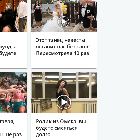
я
Этот танец невесты
кунд, а
оставит вас без слов!
будете
Пересмотрела 10 раз
i
i
тавая,
Ролик из Омска: вы
будете смеяться
ь не раз
долго