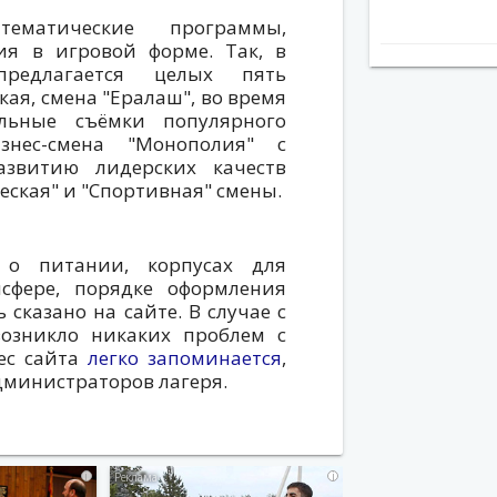
матические программы,
ия в игровой форме. Так, в
редлагается целых пять
ая, смена "Ералаш", во время
льные съёмки популярного
знес-смена "Монополия" с
звитию лидерских качеств
еская" и "Спортивная" смены.
о питании, корпусах для
сфере, порядке оформления
сказано на сайте. В случае с
возникло никаких проблем с
ес сайта
легко запоминается
,
администраторов лагеря.
i
i