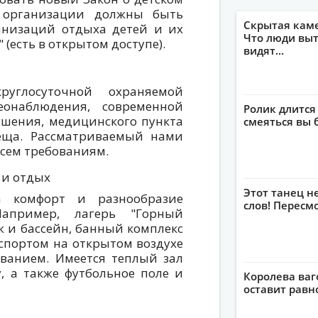
 организации должны быть
Скрытая кам
анизаций отдыха детей и их
Что люди выт
 (есть в открытом доступе).
видят...
углосуточной охраняемой
еонаблюдения, современной
Ролик длится
шения, медицинского пункта
смеяться вы 
еща. Рассматриваемый нами
всем требованиям.
 и отдых
Этот танец н
 комфорт и разнообразие
слов! Пересм
Например, лагерь "Горный
ж и бассейн, банный комплекс
спортом на открытом воздухе
ванием. Имеется теплый зал
, а также футбольное поле и
Королева ваг
оставит рав