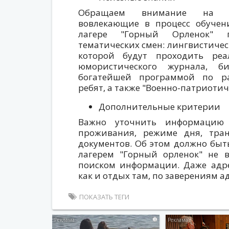
Обращаем внимание на те
вовлекающие в процесс обучен
лагере "Горный Орленок" п
тематических смен: лингвистическ
которой будут проходить реа
юмористического журнала, би
богатейшей программой по ра
ребят, а также "Военно-патриотич
Дополнительные критерии
Важно уточнить информацию 
проживания, режиме дня, тран
документов. Об этом должно быть 
лагерем "Горный орленок" не 
поиском информации. Даже адр
как и отдых там, по заверениям 
ПОКАЗАТЬ ТЕГИ
i