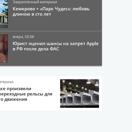
Закрепленный материал
Кемерово + «Парк Чудес»: любовь
длиною в сто лет
вчера, 03:06
Юрист оценил шансы на запрет Apple
в РФ после дела ФАС
атериал
цке произвели
переходные рельсы для
го движения