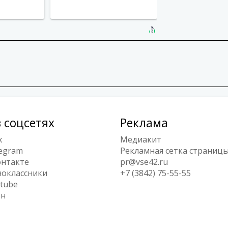
 соцсетях
Реклама
x
Медиакит
egram
Рекламная сетка страниц
нтакте
pr@vse42.ru
оклассники
+7 (3842) 75-55-55
tube
ен