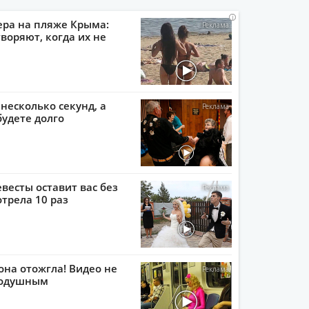
i
i
i
i
ера на пляже Крыма:
воряют, когда их не
 несколько секунд, а
будете долго
евесты оставит вас без
отрела 10 раз
она отожгла! Видео не
нодушным