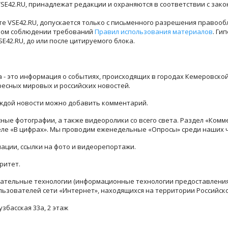
SE42.RU, принадлежат редакции и охраняются в соответствии с зак
е VSE42.RU, допускается только с письменного разрешения правооб
лном соблюдении требований
Правил использования материалов
. Ги
42.RU, до или после цитируемого блока.
ра - это информация о событиях, происходящих в городах Кемеровско
ресных мировых и российских новостей.
каждой новости можно добавить комментарий.
ые фотографии, а также видеоролики со всего света. Раздел «Комм
деле «В цифрах». Мы проводим еженедельные «Опросы» среди наших 
ации, ссылки на фото и видеорепортажи.
ритет.
тельные технологии (информационные технологии предоставления 
льзователей сети «Интернет», находящихся на территории Российск
узбасская 33а, 2 этаж