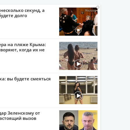
i
i
i
i
 несколько секунд, а
будете долго
ера на пляже Крыма:
воряют, когда их не
ка: вы будете смеяться
ар Зеленскому от
настоящий вызов