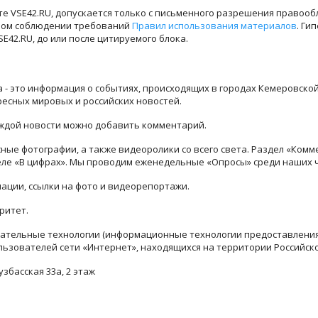
е VSE42.RU, допускается только с письменного разрешения правооб
лном соблюдении требований
Правил использования материалов
. Ги
42.RU, до или после цитируемого блока.
ра - это информация о событиях, происходящих в городах Кемеровско
ресных мировых и российских новостей.
каждой новости можно добавить комментарий.
ые фотографии, а также видеоролики со всего света. Раздел «Комм
деле «В цифрах». Мы проводим еженедельные «Опросы» среди наших 
ации, ссылки на фото и видеорепортажи.
ритет.
тельные технологии (информационные технологии предоставления 
льзователей сети «Интернет», находящихся на территории Российск
узбасская 33а, 2 этаж