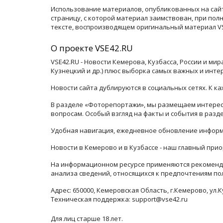
Использование материалов, опубликованных на сайт
страницу, с которой материал заимствован, при по
тексте, воспроизводящем оригинальный материал VSE
О проекте VSE42.RU
VSE42.RU - Новости Кемерова, Кузбасса, России и ми
Кузнецкий и др.) плюс выборка самых важных и инте
Новости сайта дублируются в социальных сетях. К 
В разделе «Фоторепортажи», мы размещаем интересн
вопросам. Особый взгляд на факты и события в раз
Удобная навигация, ежедневное обновление информ
Новости в Кемерово и в Кузбассе - наш главный прио
На информационном ресурсе применяются рекоменда
анализа сведений, относящихся к предпочтениям по
Адрес: 650000, Кемеровская Область, г.Кемерово, ул.К
Техническая поддержка: support@vse42.ru
Для лиц старше 18 лет.