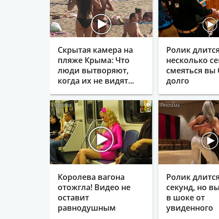
Скрытая камера на
Ролик длитс
пляже Крыма: Что
несколько се
люди вытворяют,
смеяться вы 
когда их не видят...
долго
i
Королева вагона
Ролик длится
отожгла! Видео не
секунд, но в
оставит
в шоке от
равнодушным
увиденного