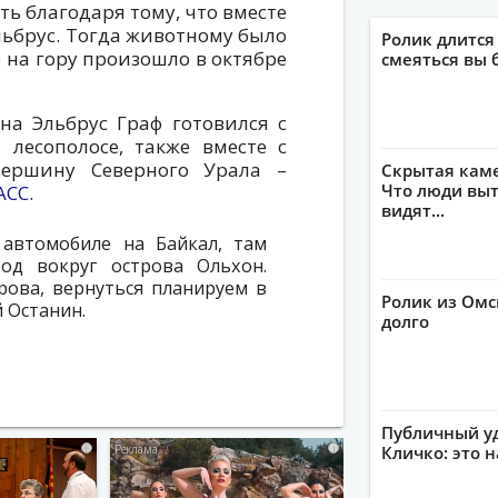
ть благодаря тому, что вместе
льбрус. Тогда животному было
Ролик длится
 на гору произошло в октябре
смеяться вы 
на Эльбрус Граф готовился с
лесополосе, также вместе с
ершину Северного Урала –
Скрытая кам
Что люди выт
АСС
.
видят...
автомобиле на Байкал, там
од вокруг острова Ольхон.
рова, вернуться планируем в
Ролик из Омс
й Останин.
долго
Публичный уд
i
i
Кличко: это 