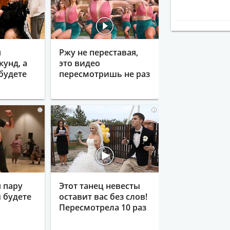
я
Ржу не переставая,
кунд, а
это видео
будете
пересмотришь не раз
i
i
 пару
Этот танец невесты
ы будете
оставит вас без слов!
Пересмотрела 10 раз